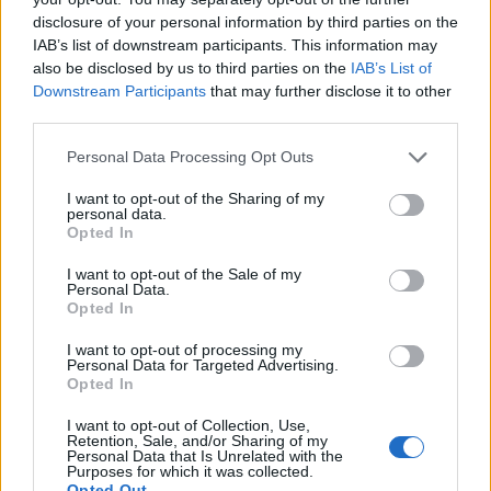
d’acheter
disclosure of your personal information by third parties on the
IAB’s list of downstream participants. This information may
Auto Pour Vous
5 août 2026
0
also be disclosed by us to third parties on the
IAB’s List of
Downstream Participants
that may further disclose it to other
third parties.
Personal Data Processing Opt Outs
I want to opt-out of the Sharing of my
personal data.
Opted In
I want to opt-out of the Sale of my
Personal Data.
Opted In
I want to opt-out of processing my
Personal Data for Targeted Advertising.
Opted In
Achat Automobile
I want to opt-out of Collection, Use,
Denza Z9S : la voiture électrique qui
Retention, Sale, and/or Sharing of my
Personal Data that Is Unrelated with the
atteint 1100 km d’autonomie
Purposes for which it was collected.
Opted Out