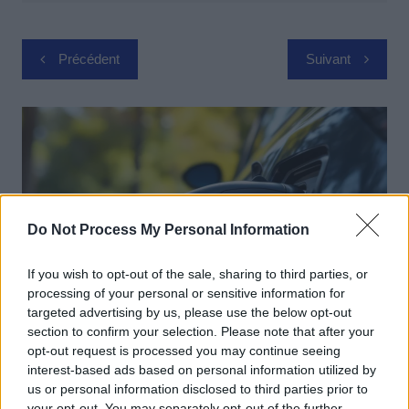
Navigation
Précédent
Suivant
de
l’article
Do Not Process My Personal Information
If you wish to opt-out of the sale, sharing to third parties, or
processing of your personal or sensitive information for
targeted advertising by us, please use the below opt-out
section to confirm your selection. Please note that after your
Achat Automobile
opt-out request is processed you may continue seeing
interest-based ads based on personal information utilized by
Autonomie électrique : ce que vous
us or personal information disclosed to third parties prior to
devez vraiment connaître avant
your opt-out. You may separately opt-out of the further