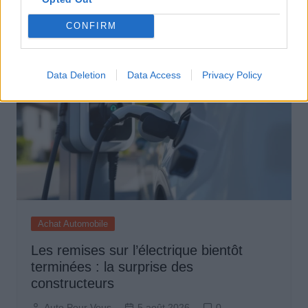
Auto Pour Vous
5 août 2026
0
CONFIRM
Data Deletion
Data Access
Privacy Policy
Achat Automobile
Les remises sur l’électrique bientôt
terminées : la surprise des
constructeurs
Auto Pour Vous
5 août 2026
0