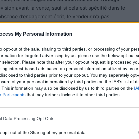
vision avant la vente, sauf si cela est spécifié dans le
’absence d’engagement écrit, le vendeur n’a pas
ocess My Personal Information
 vendeur professionnel
to opt-out of the sale, sharing to third parties, or processing of your per
formation for targeted advertising by us, please use the below opt-out s
r selection. Please note that after your opt-out request is processed y
e de véhicules d’occasion. Le professionnel doit
eing interest-based ads based on personal information utilized by us or
le kilométrage et le prix, toutes taxes comprises. Lors
disclosed to third parties prior to your opt-out. You may separately opt-
ts : le certificat de cession, la carte grise barrée et
losure of your personal information by third parties on the IAB’s list of
. This information may also be disclosed by us to third parties on the
IA
e (ou certificat de non-gage), ainsi qu’un contrôle
Participants
that may further disclose it to other third parties.
e 4 ans.
n et de conseil concernant l’état du véhicule. En
l Data Processing Opt Outs
onformité couvre le véhicule pendant deux ans à partir
moment de la vente. La garantie contre les vices
o opt-out of the Sharing of my personal data.