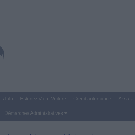
us Info
Estimez Votre Voiture
Credit automobile
Assura
Démarches Administratives
Carte Grise