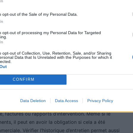
’entretien n’a pas été effectué conformément à
In
e prise en charge en cas de panne, même sous
o opt-out of the Sale of my Personal Data.
In
to opt-out of processing my Personal Data for Targeted
 : obligation ou engagement
ing.
In
o opt-out of Collection, Use, Retention, Sale, and/or Sharing
ersonal Data that Is Unrelated with the Purposes for which it
lected.
le vendeur s’y Engage par écrit. Par exemple, si le
Out
e véhicule est « révisé » ou « prêt à partir », cet
CONFIRM
cas de problème après la vente. En cas de panne
lors faire valoir un défaut de conformité.
Data Deletion
Data Access
Privacy Policy
st conseillé de demander des preuves concrètes de
né, factures ou rapports d’intervention. Même si le
nts, il peut en avoir la obligation si cela a été
erciale. Vérifier l’historique d’entretien permet aussi