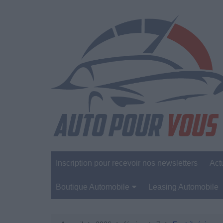
Aller
au
contenu
Inscription pour recevoir nos newsletters
Act
Boutique Automobile
Leasing Automobile
Sécurité Automobile