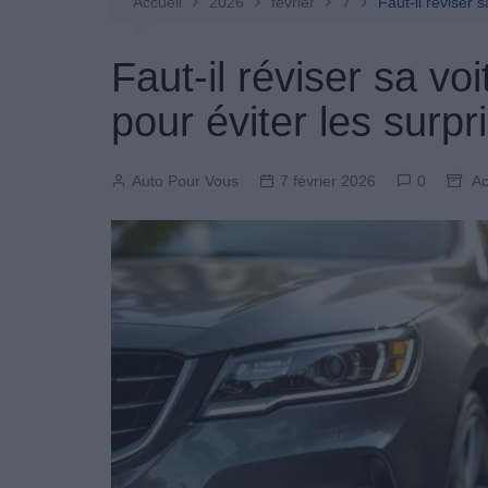
Entretien Automobile
Accueil
2026
février
7
Faut-il réviser 
Pièces Détachées
Faut-il réviser sa vo
Produits Boutique
pour éviter les surpr
Auto Pour Vous
7 février 2026
0
Ac