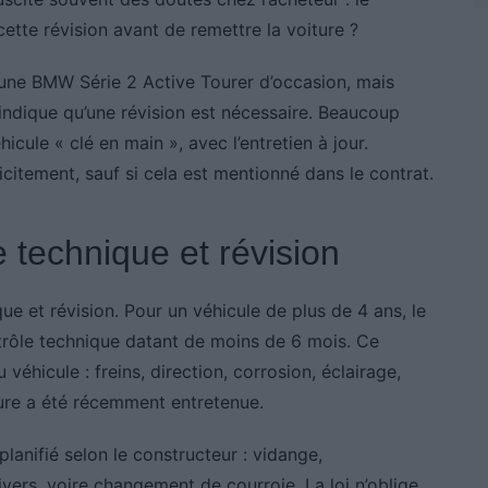
cette révision avant de remettre la voiture ?
é une BMW Série 2 Active Tourer d’occasion, mais
 indique qu’une révision est nécessaire. Beaucoup
icule « clé en main », avec l’entretien à jour.
licitement, sauf si cela est mentionné dans le contrat.
e technique et révision
que et révision. Pour un véhicule de plus de 4 ans, le
trôle technique datant de moins de 6 mois. Ce
véhicule : freins, direction, corrosion, éclairage,
iture a été récemment entretenue.
planifié selon le constructeur : vidange,
ivers, voire changement de courroie. La loi n’oblige