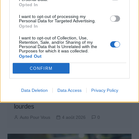
Opted In
I want to opt-out of processing my
Personal Data for Targeted Advertising.
Opted In
I want to opt-out of Collection, Use,
Retention, Sale, and/or Sharing of my
Personal Data that Is Unrelated with the
Purposes for which it was collected.
Opted Out
CONFIRM
Démarches Administratives
Data Deletion
Data Access
Privacy Policy
Le gouvernement abandonne le malus
au poids sur les voitures électriques
lourdes
Auto Pour Vous
4 août 2026
0