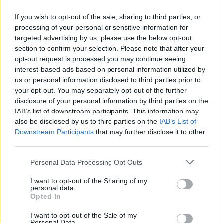
de
l’article
If you wish to opt-out of the sale, sharing to third parties, or
processing of your personal or sensitive information for
targeted advertising by us, please use the below opt-out
section to confirm your selection. Please note that after your
opt-out request is processed you may continue seeing
interest-based ads based on personal information utilized by
us or personal information disclosed to third parties prior to
your opt-out. You may separately opt-out of the further
disclosure of your personal information by third parties on the
IAB’s list of downstream participants. This information may
also be disclosed by us to third parties on the
IAB’s List of
Downstream Participants
that may further disclose it to other
third parties.
Démarches Administratives
Personal Data Processing Opt Outs
Plus de la moitié des voitures neuves
taxées en France en 2026
I want to opt-out of the Sharing of my
personal data.
Auto Pour Vous
5 août 2026
0
Opted In
I want to opt-out of the Sale of my
Personal Data.