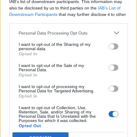
Auto Pour Vous
5 août 2026
0
IAB’s list of downstream participants. This information may
also be disclosed by us to third parties on the
IAB’s List of
Downstream Participants
that may further disclose it to other
third parties.
Personal Data Processing Opt Outs
I want to opt-out of the Sharing of my
personal data.
Opted In
I want to opt-out of the Sale of my
Personal Data.
Opted In
I want to opt-out of processing my
Personal Data for Targeted Advertising.
Opted In
Actus Info
Pourquoi le bouton start/stop disparaît
I want to opt-out of Collection, Use,
Retention, Sale, and/or Sharing of my
des voitures électriques
Personal Data that Is Unrelated with the
Purposes for which it was collected.
Opted Out
Auto Pour Vous
5 août 2026
0