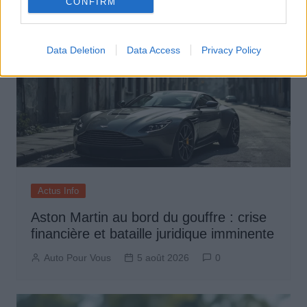
CONFIRM
Data Deletion
Data Access
Privacy Policy
Actus Info
Aston Martin au bord du gouffre : crise
financière et bataille juridique imminente
Auto Pour Vous
5 août 2026
0