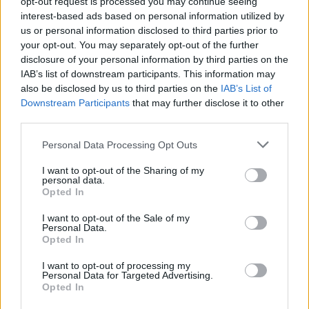
opt-out request is processed you may continue seeing
interest-based ads based on personal information utilized by
us or personal information disclosed to third parties prior to
your opt-out. You may separately opt-out of the further
disclosure of your personal information by third parties on the
IAB’s list of downstream participants. This information may
also be disclosed by us to third parties on the
IAB’s List of
Downstream Participants
that may further disclose it to other
Carte Grise
third parties.
Carte grise : la hausse dès mars 2026
Personal Data Processing Opt Outs
qui va tout changer
I want to opt-out of the Sharing of my
Auto Pour Vous
2 mars 2026
0
personal data.
Opted In
I want to opt-out of the Sale of my
Personal Data.
Opted In
I want to opt-out of processing my
Personal Data for Targeted Advertising.
Opted In