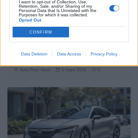
I want to opt-out of Collection, Use,
Retention, Sale, and/or Sharing of my
Personal Data that Is Unrelated with the
Purposes for which it was collected.
Opted Out
CONFIRM
Actus Info
Chute historique du marché auto en
Data Deletion
Data Access
Privacy Policy
février 2026 : le pire depuis des années
Auto Pour Vous
2 mars 2026
0