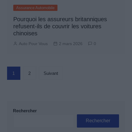
Assurance Automobile
Pourquoi les assureurs britanniques
refusent-ils de couvrir les voitures
chinoises
Auto Pour Vous
2 mars 2026
0
Pagination
1
2
Suivant
des
publications
Rechercher
Rechercher