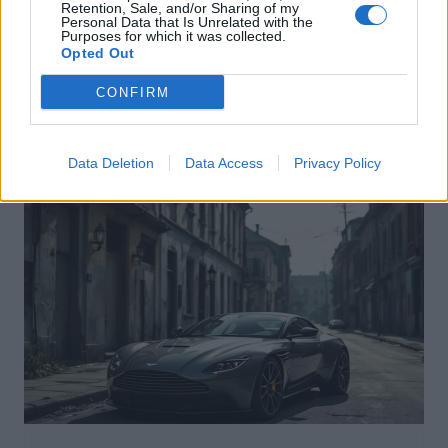
Retention, Sale, and/or Sharing of my
Personal Data that Is Unrelated with the
Purposes for which it was collected.
Actus Info
Opted Out
Pourquoi le bouton start/stop disparaît
CONFIRM
des voitures électriques
Auto Pour Vous
5 août 2026
0
Data Deletion
Data Access
Privacy Policy