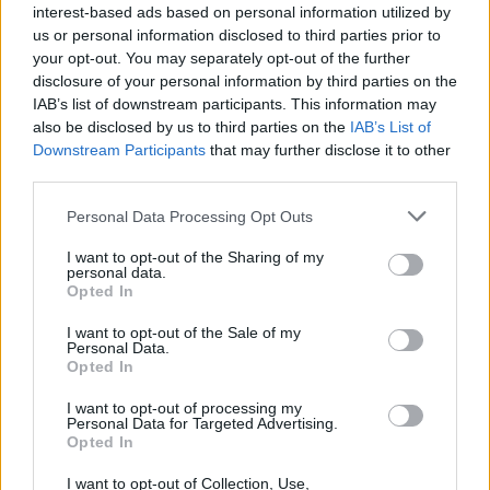
interest-based ads based on personal information utilized by
us or personal information disclosed to third parties prior to
your opt-out. You may separately opt-out of the further
disclosure of your personal information by third parties on the
Actus Info
IAB’s list of downstream participants. This information may
also be disclosed by us to third parties on the
IAB’s List of
Elon Musk nuirait gravement à Tesla
Downstream Participants
that may further disclose it to other
selon une étude européenne
third parties.
Auto Pour Vous
5 août 2026
0
Personal Data Processing Opt Outs
I want to opt-out of the Sharing of my
personal data.
Opted In
I want to opt-out of the Sale of my
Personal Data.
Opted In
I want to opt-out of processing my
Personal Data for Targeted Advertising.
Opted In
I want to opt-out of Collection, Use,