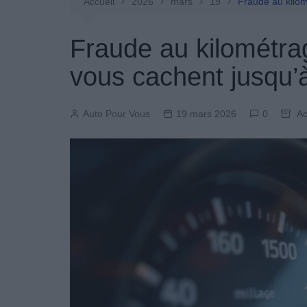
Entretien Automobile
Accueil
2026
mars
19
Fraude au kilom
Pièces Détachées
Fraude au kilométrag
Produits Boutique
vous cachent jusqu’
Auto Pour Vous
19 mars 2026
0
Ac