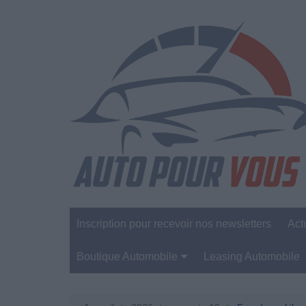
Aller
au
contenu
Inscription pour recevoir nos newsletters
Act
Boutique Automobile
Leasing Automobile
Sécurité Automobile