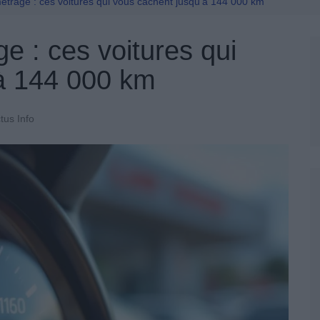
Permis De Conduire
étrage : ces voitures qui vous cachent jusqu’à 144 000 km
e : ces voitures qui
à 144 000 km
tus Info