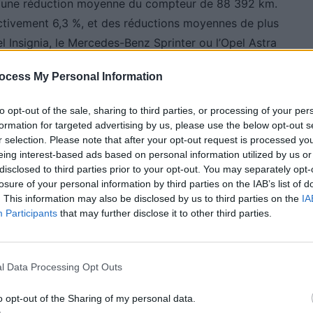
et une réduction moyenne du compteur de 88 392 km.
ectivement 6,3 %, et des réductions moyennes de plus
Insignia, le Mercedes-Benz Sprinter ou l’Opel Astra
dres.
ocess My Personal Information
ot, tels que la Toyota Prius (14,3 % de véhicules
to opt-out of the sale, sharing to third parties, or processing of your per
(9,3 %).
formation for targeted advertising by us, please use the below opt-out s
r selection. Please note that after your opt-out request is processed y
eing interest-based ads based on personal information utilized by us or
 haut de gamme, cibles
disclosed to third parties prior to your opt-out. You may separately opt-
losure of your personal information by third parties on the IAB’s list of
. This information may also be disclosed by us to third parties on the
IA
Participants
that may further disclose it to other third parties.
s par la fraude en France. Le Fiat Ducato affiche une
gen T5 et le Mercedes Sprinter suivent, avec
l Data Processing Opt Outs
cés. Ces véhicules, souvent utilisés pour la
e artificiellement gonflée grâce à une manipulation du
o opt-out of the Sharing of my personal data.