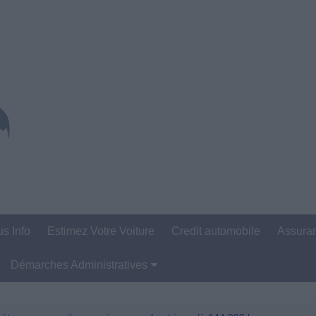
us Info
Estimez Votre Voiture
Credit automobile
Assura
Démarches Administratives
Carte Grise