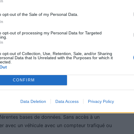
In
e plus importante que ce que laisse penser le
o opt-out of the Sale of my Personal Data.
as les seuls concernés. Les SUV, berlines haut de
In
oyota Prius, sont aussi souvent visés. La forte
to opt-out of processing my Personal Data for Targeted
ilométrages annuels élevés en font des cibles idéales
ing.
In
 à 100 000 km peut permettre au vendeur
o opt-out of Collection, Use, Retention, Sale, and/or Sharing
lliers d’euros, tout en exposant l’acheteur à un risque
ersonal Data that Is Unrelated with the Purposes for which it
lected.
Out
CONFIRM
raude au kilométrage
 le problème réside dans l’opacité des données. Les
Data Deletion
Data Access
Privacy Policy
rage, les dommages ou les changements de
fférentes bases de données. Sans accès à un
ver avec un véhicule avec un compteur trafiqué ou