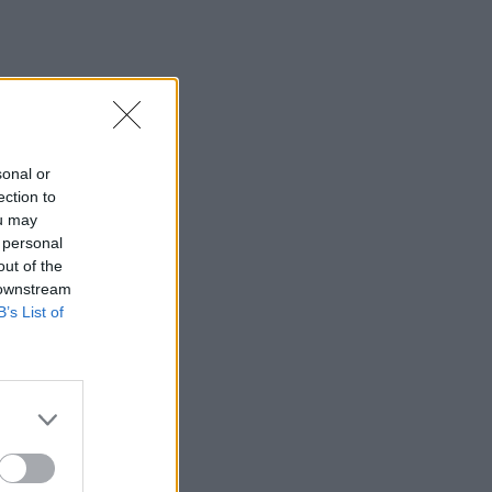
sonal or
ection to
ou may
 personal
out of the
 downstream
B’s List of