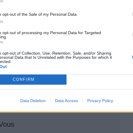
In
sser de verser certaines primes. Selon le journal
o opt-out of the Sale of my Personal Data.
n aux bénéfices, instaurée à la fin des années 1990,
In
és des sites de production et filiales ne percevront
to opt-out of processing my Personal Data for Targeted
ing.
In
igeants, qui ne recevront plus d’augmentations ou de
o opt-out of Collection, Use, Retention, Sale, and/or Sharing
ersonal Data that Is Unrelated with the Purposes for which it
res sont également touchés, leur dividende étant
lected.
ar action.
Out
CONFIRM
 concurrence asiatique continue d’accélérer, et la
ur certains marchés pourrait ne pas suffire à
aux offres locales très compétitives.
Data Deletion
Data Access
Privacy Policy
 Vous