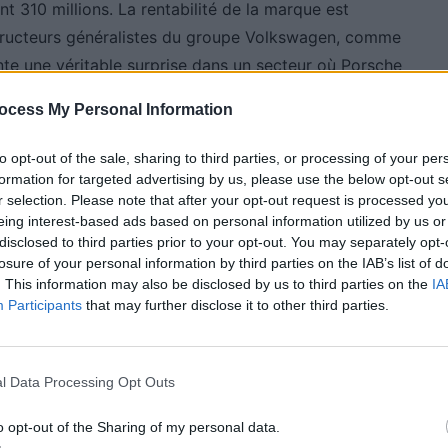
nt 310 millions. La rentabilité de la marque est
structeurs généralistes du groupe Volkswagen, comme
te une véritable surprise dans un secteur où Porsche
ocess My Personal Information
to opt-out of the sale, sharing to third parties, or processing of your per
formation for targeted advertising by us, please use the below opt-out s
r selection. Please note that after your opt-out request is processed y
 La clientèle asiatique se détourne de Porsche,
eing interest-based ads based on personal information utilized by us or
disclosed to third parties prior to your opt-out. You may separately opt-
r ailleurs, la situation politique aux États-Unis
losure of your personal information by third parties on the IAB’s list of
ières ont augmenté, car Porsche ne possède pas
. This information may also be disclosed by us to third parties on the
IA
r les véhicules électriques, longtemps privilégiée, a
Participants
that may further disclose it to other third parties.
deux milliards d’euros pour relancer la conception de
t encore le bilan financier.
l Data Processing Opt Outs
s employés
o opt-out of the Sharing of my personal data.