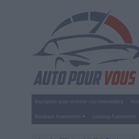
Aller
au
contenu
Inscription pour recevoir nos newsletters
Act
Boutique Automobile
Leasing Automobile
Sécurité Automobile