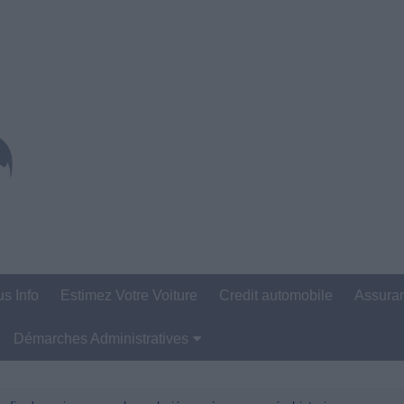
us Info
Estimez Votre Voiture
Credit automobile
Assura
Démarches Administratives
Carte Grise