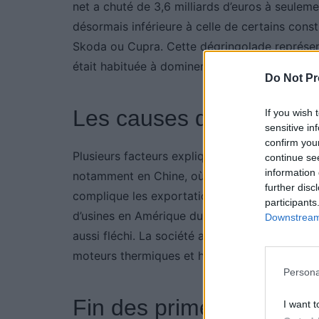
net a chuté de 3,6 milliards d’euros à seuleme
désormais inférieure à celle de certains con
Skoda ou Cupra. Cette dégringolade représen
était habituée à dominer.
Do Not Pr
Les causes de la crise
If you wish 
sensitive in
confirm you
Plusieurs facteurs expliquent cette situation.
continue se
information 
notamment en Chine, où les ventes reculent. Pa
further disc
complique les exportations. Les taxes douan
participants
d’usines en Amérique du Nord. La demande pou
Downstream 
aussi fléchi. La société a dû investir plus de 
moteurs thermiques et hybrides, ce qui alourdi
Persona
Fin des primes pour le
I want t