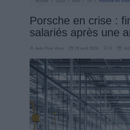
Entretien Automobile
Accueil
2026
avril
29
Porsche en crise
Pièces Détachées
Porsche en crise : f
Produits Boutique
salariés après une a
Auto Pour Vous
29 avril 2026
0
Act