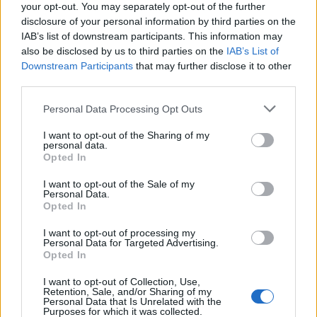
your opt-out. You may separately opt-out of the further
devez vraiment connaître avant
disclosure of your personal information by third parties on the
d’acheter
IAB’s list of downstream participants. This information may
Auto Pour Vous
5 août 2026
0
also be disclosed by us to third parties on the
IAB’s List of
Downstream Participants
that may further disclose it to other
third parties.
Personal Data Processing Opt Outs
I want to opt-out of the Sharing of my
personal data.
Opted In
I want to opt-out of the Sale of my
Personal Data.
Opted In
I want to opt-out of processing my
Personal Data for Targeted Advertising.
Opted In
Achat Automobile
I want to opt-out of Collection, Use,
Retention, Sale, and/or Sharing of my
Denza Z9S : la voiture électrique qui
Personal Data that Is Unrelated with the
Purposes for which it was collected.
atteint 1100 km d’autonomie