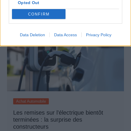
Opted Out
Auto Pour Vous
5 août 2026
0
CONFIRM
Data Deletion
Data Access
Privacy Policy
Achat Automobile
Les remises sur l’électrique bientôt
terminées : la surprise des
constructeurs