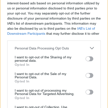
interest-based ads based on personal information utilized by
us or personal information disclosed to third parties prior to
Entretien Automobile
your opt-out. You may separately opt-out of the further
disclosure of your personal information by third parties on the
Cofidis et Ford France s’associent pour
IAB’s list of downstream participants. This information may
faciliter l’entretien automobile grâce à
also be disclosed by us to third parties on the
IAB’s List of
une facilité de paiement en plusieurs
Downstream Participants
that may further disclose it to other
fois, 100 % digitale
third parties.
Auto Pour Vous
9 juin 2026
0
Personal Data Processing Opt Outs
I want to opt-out of the Sharing of my
personal data.
Opted In
I want to opt-out of the Sale of my
Personal Data.
Opted In
I want to opt-out of processing my
Personal Data for Targeted Advertising.
Opted In
I want to opt-out of Collection, Use,