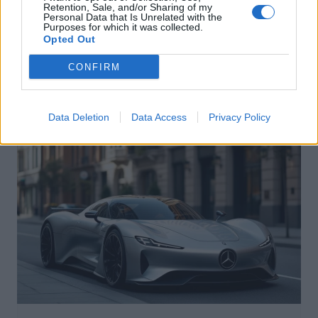
Retention, Sale, and/or Sharing of my
Personal Data that Is Unrelated with the
Purposes for which it was collected.
Entretien Automobile
Opted Out
Californie : des pneus plus économes
CONFIRM
pour réduire la consommation dès 2028
Auto Pour Vous
3 juin 2026
0
Data Deletion
Data Access
Privacy Policy