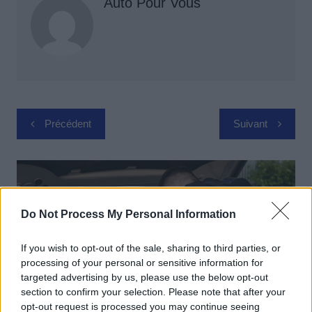
Auto Pour Vous
Navigation
Précédent
Suivant
de
l’article
Do Not Process My Personal Information
If you wish to opt-out of the sale, sharing to third parties, or
processing of your personal or sensitive information for
targeted advertising by us, please use the below opt-out
section to confirm your selection. Please note that after your
opt-out request is processed you may continue seeing