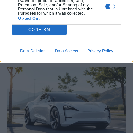
I want to opt-out of Collection, Use,
Retention, Sale, and/or Sharing of my
Personal Data that Is Unrelated with the
Purposes for which it was collected.
Achat Automobile
Opted Out
Autonomie électrique : ce que vous
CONFIRM
devez vraiment connaître avant
d’acheter
Data Deletion
Data Access
Privacy Policy
Auto Pour Vous
5 août 2026
0