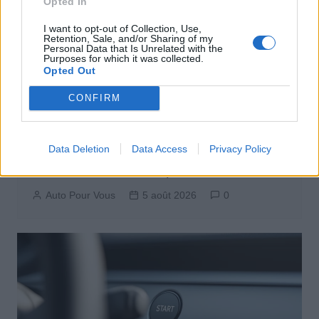
Opted In
I want to opt-out of Collection, Use,
Retention, Sale, and/or Sharing of my
Personal Data that Is Unrelated with the
Purposes for which it was collected.
Opted Out
CONFIRM
Actus Info
Data Deletion
Data Access
Privacy Policy
Elon Musk nuirait gravement à Tesla
selon une étude européenne
Auto Pour Vous
5 août 2026
0