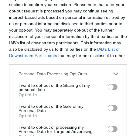
destination idéale pour un road trip en camping-car,
section to confirm your selection. Please note that after your
en découvrant les petits villages, la nature et la
opt-out request is processed you may continue seeing
interest-based ads based on personal information utilized by
culture locale, loin des grands flux touristiques.
us or personal information disclosed to third parties prior to
your opt-out. You may separately opt-out of the further
disclosure of your personal information by third parties on the
Auto Pour Vous
IAB’s list of downstream participants. This information may
also be disclosed by us to third parties on the
IAB’s List of
Downstream Participants
that may further disclose it to other
third parties.
Personal Data Processing Opt Outs
I want to opt-out of the Sharing of my
personal data.
Navigation
Opted In
Précédent
Suivant
de
I want to opt-out of the Sale of my
l’article
Personal Data.
Opted In
I want to opt-out of processing my
Personal Data for Targeted Advertising.