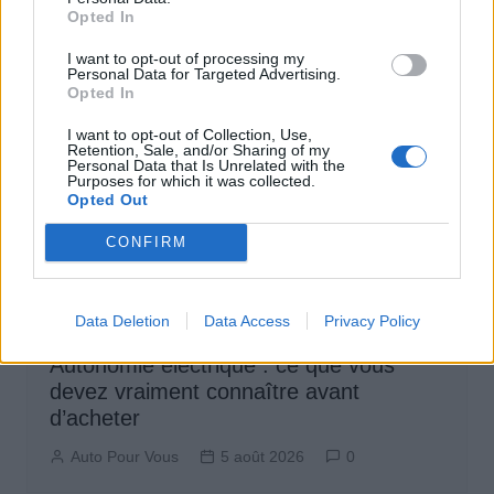
de
Opted In
l’article
I want to opt-out of processing my
Personal Data for Targeted Advertising.
Opted In
I want to opt-out of Collection, Use,
Retention, Sale, and/or Sharing of my
Personal Data that Is Unrelated with the
Purposes for which it was collected.
Opted Out
CONFIRM
Data Deletion
Data Access
Privacy Policy
Achat Automobile
Autonomie électrique : ce que vous
devez vraiment connaître avant
d’acheter
Auto Pour Vous
5 août 2026
0