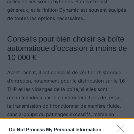
celles de ses sœurs hybrides. Son coffre est
généreux, et la finition Dynamic est souvent équipée
de toutes les options nécessaires.
Conseils pour bien choisir sa boîte
automatique d’occasion à moins de
10 000 €
Avant l’achat, il est conseillé de vérifier l’historique
d’entretien, notamment pour la distribution sur le 1.6
THP et les vidanges de la boîte, si elles sont
recommandées par le constructeur. Lors de l’essai,
la transmission doit fonctionner de manière fluide,
sans à-coups ou patinages excessifs, même en
conduite soutenue.
Do Not Process My Personal Information