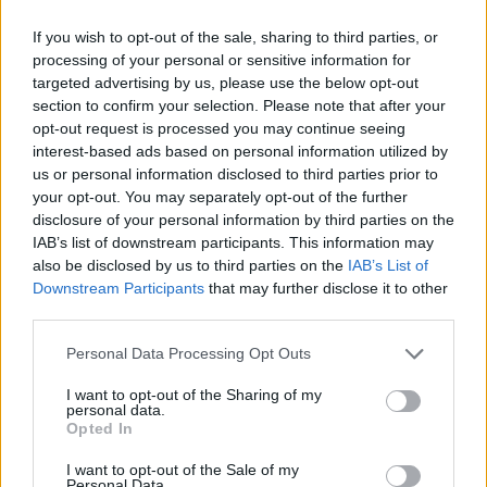
Il faut aussi garder en tête que les annonces
If you wish to opt-out of the sale, sharing to third parties, or
peuvent dépasser légèrement les 10 000 €, par
processing of your personal or sensitive information for
exemple à 10 490 €. Cependant, la négociation
targeted advertising by us, please use the below opt-out
permet souvent d’obtenir un prix dans la fourchette
section to confirm your selection. Please note that after your
opt-out request is processed you may continue seeing
désirée. En privilégiant ces modèles bien entretenus
interest-based ads based on personal information utilized by
et une boîte en bon état, il est possible de rouler en
us or personal information disclosed to third parties prior to
automatique sans dépasser son budget.
your opt-out. You may separately opt-out of the further
disclosure of your personal information by third parties on the
IAB’s list of downstream participants. This information may
also be disclosed by us to third parties on the
IAB’s List of
Auto Pour Vous
Downstream Participants
that may further disclose it to other
third parties.
Personal Data Processing Opt Outs
I want to opt-out of the Sharing of my
personal data.
Opted In
Navigation
Précédent
Suivant
I want to opt-out of the Sale of my
Personal Data.