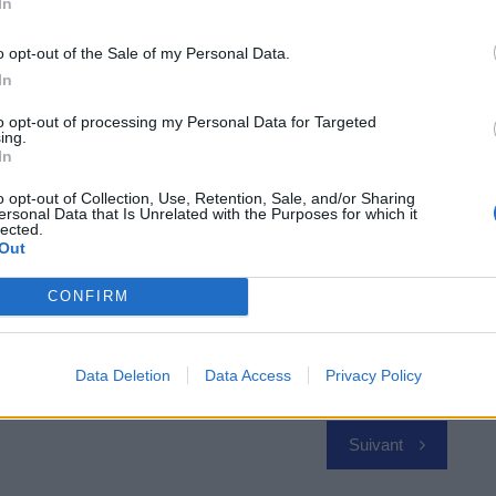
In
ns lequel Stellantis détient une participation —
ec le constructeur chinois pourrait aider Stellantis à
o opt-out of the Sale of my Personal Data.
ut en renforçant son offre électrique en Europe.
In
to opt-out of processing my Personal Data for Targeted
ing.
In
 Vous
o opt-out of Collection, Use, Retention, Sale, and/or Sharing
ersonal Data that Is Unrelated with the Purposes for which it
lected.
Out
CONFIRM
Data Deletion
Data Access
Privacy Policy
Suivant