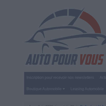
Aller
au
contenu
Inscription pour recevoir nos newsletters
Act
Boutique Automobile
Leasing Automobile
Sécurité Automobile