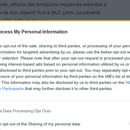
riode, affiche des émissions moyennes estimées à
de son objectif fixé à 96,2 g/km. La pénalité
 1,25 milliard d’euros.
ocess My Personal Information
 sont théoriques. Les constructeurs peuvent encore
es, en achetant des crédits à d’autres groupes ou en
to opt-out of the sale, sharing to third parties, or processing of your per
 de la période de référence.
formation for targeted advertising by us, please use the below opt-out s
r selection. Please note that after your opt-out request is processed y
eing interest-based ads based on personal information utilized by us or
 basé sur les crédits
disclosed to third parties prior to your opt-out. You may separately opt-
losure of your personal information by third parties on the IAB’s list of
. This information may also be disclosed by us to third parties on the
IA
rique ou en ayant produit en grande quantité en tirent
Participants
that may further disclose it to other third parties.
 d’environ 2,3 milliards d’euros de crédits théoriques.
 constructeurs, constituant une source de revenus
l Data Processing Opt Outs
o opt-out of the Sharing of my personal data.
e. BYD aurait accumulé environ 1,6 milliard d’euros de