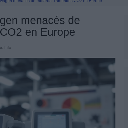
Permis De Conduire
lkswagen menacés de milliards d’amendes CO2 en Europe
wagen menacés de
s CO2 en Europe
us Info