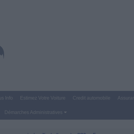
us Info
Estimez Votre Voiture
Credit automobile
Assura
Démarches Administratives
Carte Grise