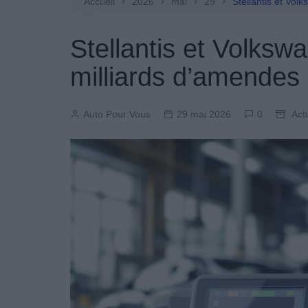
Entretien Automobile
Accueil
2026
mai
29
Stellantis et Vo
Pièces Détachées
Stellantis et Volks
Produits Boutique
milliards d’amende
Auto Pour Vous
29 mai 2026
0
Act