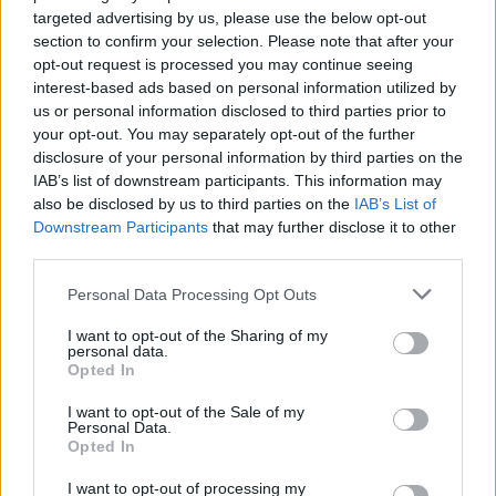
targeted advertising by us, please use the below opt-out
section to confirm your selection. Please note that after your
opt-out request is processed you may continue seeing
interest-based ads based on personal information utilized by
us or personal information disclosed to third parties prior to
your opt-out. You may separately opt-out of the further
disclosure of your personal information by third parties on the
IAB’s list of downstream participants. This information may
Achat Automobile
also be disclosed by us to third parties on the
IAB’s List of
Downstream Participants
that may further disclose it to other
Autonomie électrique : ce que vous
third parties.
devez vraiment connaître avant
d’acheter
Personal Data Processing Opt Outs
Auto Pour Vous
5 août 2026
0
I want to opt-out of the Sharing of my
personal data.
Opted In
I want to opt-out of the Sale of my
Personal Data.
Opted In
I want to opt-out of processing my