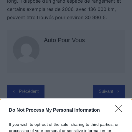
long. Il dispose d’un grand espace de rangement et
certains exemplaires de 2006, avec 136 000 km,
peuvent être trouvés pour environ 30 990 €.
Auto Pour Vous
Navigation
Précédent
Suivant
de
l’article
Do Not Process My Personal Information
If you wish to opt-out of the sale, sharing to third parties, or
processing of your personal or sensitive information for