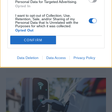
Personal Data for Targeted Advertising.
Opted In
I want to opt-out of Collection, Use,
Retention, Sale, and/or Sharing of my
Personal Data that Is Unrelated with the
Purposes for which it was collected.
Opted Out
CONFIRM
Achat Automobile
Denza Z9S : la voiture électrique qui
atteint 1100 km d’autonomie
Data Deletion
Data Access
Privacy Policy
Auto Pour Vous
5 août 2026
0