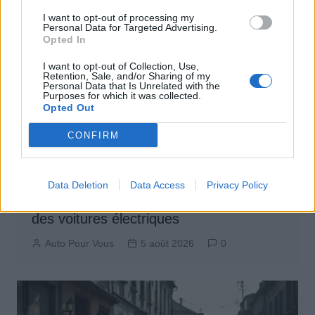
I want to opt-out of processing my
Personal Data for Targeted Advertising.
Opted In
I want to opt-out of Collection, Use,
Retention, Sale, and/or Sharing of my
Personal Data that Is Unrelated with the
Purposes for which it was collected.
Opted Out
CONFIRM
Actus Info
Data Deletion
Data Access
Privacy Policy
Pourquoi le bouton start/stop disparaît
des voitures électriques
Auto Pour Vous
5 août 2026
0