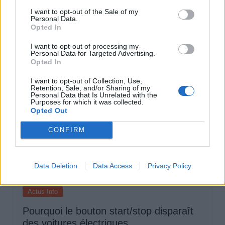
Elon Musk nuirait gravement à Tesla
I want to opt-out of the Sale of my
selon une étude européenne
Personal Data.
Opted In
Auto Pour Vous
5 août 2026
0
I want to opt-out of processing my
Personal Data for Targeted Advertising.
Opted In
I want to opt-out of Collection, Use,
Retention, Sale, and/or Sharing of my
Personal Data that Is Unrelated with the
Purposes for which it was collected.
Opted Out
CONFIRM
Data Deletion
Data Access
Privacy Policy
Actus Info
Pourquoi le bouton start/stop disparaît
des voitures électriques