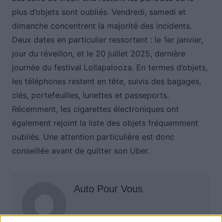
plus d’objets sont oubliés. Vendredi, samedi et
dimanche concentrent la majorité des incidents.
Deux dates en particulier ressortent : le 1er janvier,
jour du réveillon, et le 20 juillet 2025, dernière
journée du festival Lollapalooza. En termes d’objets,
les téléphones restent en tête, suivis des bagages,
clés, portefeuilles, lunettes et passeports.
Récemment, les cigarettes électroniques ont
également rejoint la liste des objets fréquemment
oubliés. Une attention particulière est donc
conseillée avant de quitter son Uber.
Auto Pour Vous