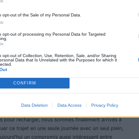
In
o opt-out of the Sale of my Personal Data.
 efficace
In
to opt-out of processing my Personal Data for Targeted
arrivés à notre première station de recharge rapide
ing.
In
ée était de 16,3 kWh/100 km, avec encore 28 % de
% a pris 27 minutes, avec une puissance maximale de
o opt-out of Collection, Use, Retention, Sale, and/or Sharing
ersonal Data that Is Unrelated with the Purposes for which it
epartir vers Grenoble.
lected.
Out
ide dans sa gestion énergétique. La pompe à chaleur
CONFIRM
ter l’autonomie. Sur le chemin vers Grenoble, le
age régénératif a permis de limiter l’utilisation des
ion.
Data Deletion
Data Access
Privacy Policy
ts pour recharger, nous sommes finalement arrivés à
uer ce trajet en une seule journée avec un seul plein,
ujourd’hui un compromis aussi intéressant entre