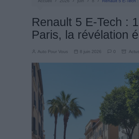
Entretien Automobile
Accueil
2026
juin
8
Renault 5 E-Tech : 
Pièces Détachées
Renault 5 E-Tech : 
Produits Boutique
Paris, la révélation é
Auto Pour Vous
8 juin 2026
0
Actus