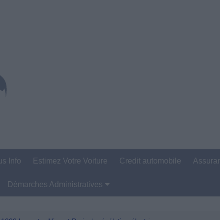
us Info
Estimez Votre Voiture
Credit automobile
Assura
Démarches Administratives
Carte Grise