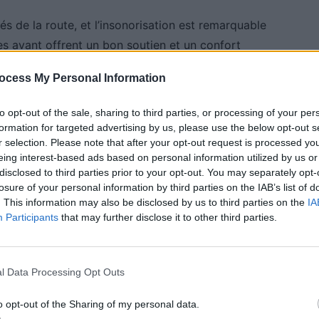
és de la route, et l’insonorisation est remarquable
es avant offrent un bon soutien et un confort
ocess My Personal Information
 routes sinueuses et à
to opt-out of the sale, sharing to third parties, or processing of your per
formation for targeted advertising by us, please use the below opt-out s
r selection. Please note that after your opt-out request is processed y
eing interest-based ads based on personal information utilized by us or
disclosed to third parties prior to your opt-out. You may separately opt-
uses des Alpes, la Renault 5 E-Tech montre qu’elle
losure of your personal information by third parties on the IAB’s list of
n empattement court lui confère une grande agilité,
. This information may also be disclosed by us to third parties on the
IA
Participants
that may further disclose it to other third parties.
irages avec confiance.
nt la stabilité sur route ouverte, le véhicule se
l Data Processing Opt Outs
es suspensions assurent une bonne tenue de route.
tions franches et sécurisées, sans secousses ni
o opt-out of the Sharing of my personal data.
cante dans son comportement dynamique.