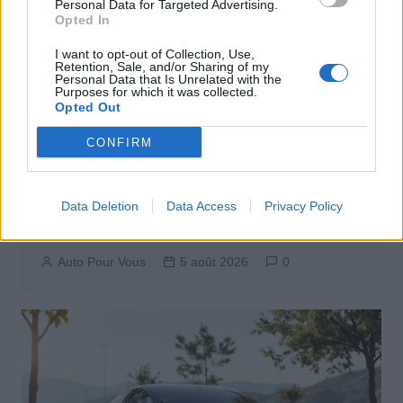
Personal Data for Targeted Advertising.
Opted In
I want to opt-out of Collection, Use,
Retention, Sale, and/or Sharing of my
Personal Data that Is Unrelated with the
Purposes for which it was collected.
Opted Out
CONFIRM
Achat Automobile
Autonomie électrique : ce que vous
Data Deletion
Data Access
Privacy Policy
devez vraiment connaître avant
d’acheter
Auto Pour Vous
5 août 2026
0