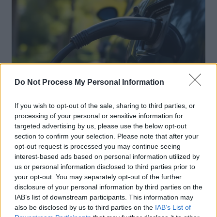
Do Not Process My Personal Information
Achat Automobile
If you wish to opt-out of the sale, sharing to third parties, or
processing of your personal or sensitive information for
Autonomie électrique : ce que vous
targeted advertising by us, please use the below opt-out
devez vraiment connaître avant
section to confirm your selection. Please note that after your
d’acheter
opt-out request is processed you may continue seeing
interest-based ads based on personal information utilized by
Auto Pour Vous
5 août 2026
0
us or personal information disclosed to third parties prior to
your opt-out. You may separately opt-out of the further
disclosure of your personal information by third parties on the
IAB’s list of downstream participants. This information may
also be disclosed by us to third parties on the
IAB’s List of