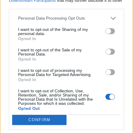
Downstream Participants
that may further disclose it to other
third parties.
Personal Data Processing Opt Outs
I want to opt-out of the Sharing of my
personal data.
Opted In
I want to opt-out of the Sale of my
Personal Data.
Opted In
Achat Automobile
Denza Z9S : la voiture électrique qui
I want to opt-out of processing my
Personal Data for Targeted Advertising.
atteint 1100 km d’autonomie
Opted In
Auto Pour Vous
5 août 2026
0
I want to opt-out of Collection, Use,
Retention, Sale, and/or Sharing of my
Personal Data that Is Unrelated with the
Purposes for which it was collected.
Opted Out
CONFIRM