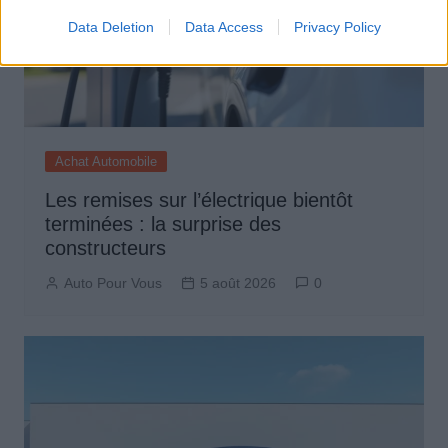
Data Deletion
Data Access
Privacy Policy
Achat Automobile
Les remises sur l’électrique bientôt
terminées : la surprise des
constructeurs
Auto Pour Vous
5 août 2026
0