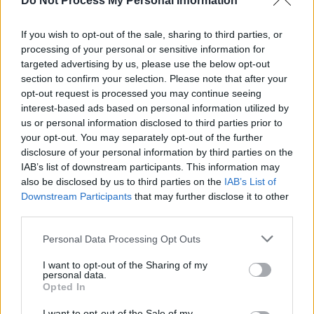
Do Not Process My Personal Information
Auto Pour Vous
5 août 2026
0
If you wish to opt-out of the sale, sharing to third parties, or
processing of your personal or sensitive information for
targeted advertising by us, please use the below opt-out
section to confirm your selection. Please note that after your
opt-out request is processed you may continue seeing
interest-based ads based on personal information utilized by
us or personal information disclosed to third parties prior to
your opt-out. You may separately opt-out of the further
disclosure of your personal information by third parties on the
IAB’s list of downstream participants. This information may
also be disclosed by us to third parties on the
IAB’s List of
Downstream Participants
that may further disclose it to other
third parties.
Actus Info
Personal Data Processing Opt Outs
Pourquoi le bouton start/stop disparaît
I want to opt-out of the Sharing of my
personal data.
des voitures électriques
Opted In
Auto Pour Vous
5 août 2026
0
I want to opt-out of the Sale of my