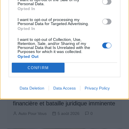
Personal Data.
Opted In
I want to opt-out of processing my
Personal Data for Targeted Advertising.
Opted In
I want to opt-out of Collection, Use,
Retention, Sale, and/or Sharing of my
Personal Data that Is Unrelated with the
Purposes for which it was collected.
Opted Out
CONFIRM
Actus Info
Data Deletion
Data Access
Privacy Policy
Aston Martin au bord du gouffre : crise
financière et bataille juridique imminente
Auto Pour Vous
5 août 2026
0