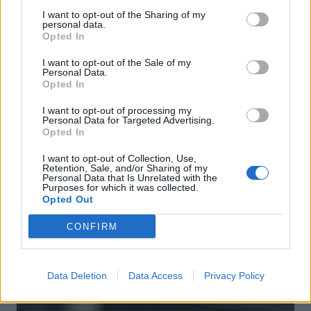
I want to opt-out of the Sharing of my
personal data.
Opted In
I want to opt-out of the Sale of my
Personal Data.
Actus Info
Opted In
Elon Musk nuirait gravement à Tesla
I want to opt-out of processing my
selon une étude européenne
Personal Data for Targeted Advertising.
Opted In
Auto Pour Vous
5 août 2026
0
I want to opt-out of Collection, Use,
Retention, Sale, and/or Sharing of my
Personal Data that Is Unrelated with the
Purposes for which it was collected.
Opted Out
CONFIRM
Data Deletion
Data Access
Privacy Policy