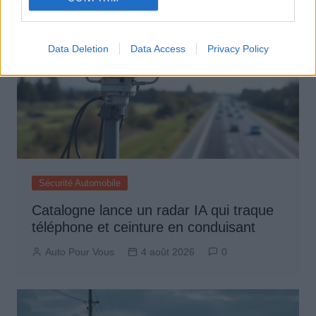
Data Deletion
Data Access
Privacy Policy
Sécurité Automobile
Catalogne lance un radar IA qui traque
téléphone et ceinture en conduisant
Auto Pour Vous
4 août 2026
0