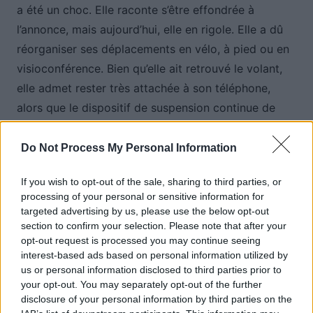
a été un choc. Elle raconte s’être effondrée à
l’annonce, mais aujourd’hui, elle en rigole. Elle a dû
réorganiser ses déplacements en vélo, à pied ou en
visioconférence. Bien qu’elle ait retrouvé le volant,
elle admet rester très attachée à son téléphone,
alors que le dispositif de suspension continue de
s’étendre dans d’autres départements.
Do Not Process My Personal Information
Auto Pour Vous
If you wish to opt-out of the sale, sharing to third parties, or
processing of your personal or sensitive information for
targeted advertising by us, please use the below opt-out
section to confirm your selection. Please note that after your
opt-out request is processed you may continue seeing
interest-based ads based on personal information utilized by
us or personal information disclosed to third parties prior to
your opt-out. You may separately opt-out of the further
Navigation
disclosure of your personal information by third parties on the
Précédent
Suivant