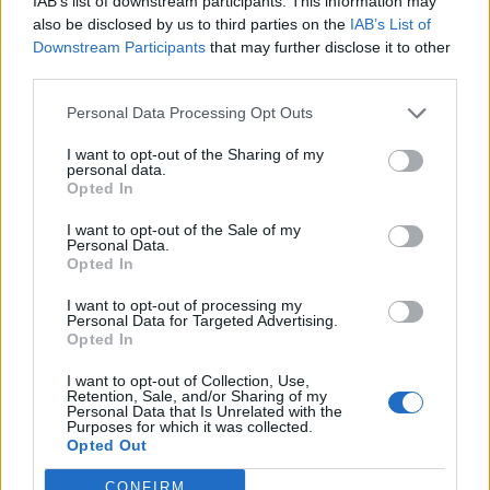
IAB’s list of downstream participants. This information may
de
also be disclosed by us to third parties on the
IAB’s List of
l’article
Downstream Participants
that may further disclose it to other
third parties.
Personal Data Processing Opt Outs
I want to opt-out of the Sharing of my
personal data.
Opted In
I want to opt-out of the Sale of my
Personal Data.
Opted In
I want to opt-out of processing my
Personal Data for Targeted Advertising.
Sécurité Automobile
Opted In
Vitesse folle à Marseille : Une Mercedes
I want to opt-out of Collection, Use,
flashée à 221 km/h
Retention, Sale, and/or Sharing of my
Personal Data that Is Unrelated with the
Purposes for which it was collected.
Auto Pour Vous
5 août 2026
0
Opted Out
CONFIRM