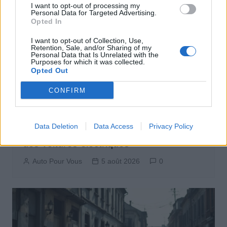
I want to opt-out of processing my
Personal Data for Targeted Advertising.
Opted In
I want to opt-out of Collection, Use,
Retention, Sale, and/or Sharing of my
Personal Data that Is Unrelated with the
Purposes for which it was collected.
Opted Out
CONFIRM
Actus Info
Data Deletion
Data Access
Privacy Policy
Pourquoi le bouton start/stop disparaît
des voitures électriques
Auto Pour Vous
5 août 2026
0