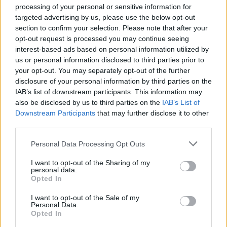
l’article
processing of your personal or sensitive information for
targeted advertising by us, please use the below opt-out
section to confirm your selection. Please note that after your
opt-out request is processed you may continue seeing
interest-based ads based on personal information utilized by
us or personal information disclosed to third parties prior to
your opt-out. You may separately opt-out of the further
disclosure of your personal information by third parties on the
IAB’s list of downstream participants. This information may
also be disclosed by us to third parties on the
IAB’s List of
Downstream Participants
that may further disclose it to other
third parties.
Actus Info
Personal Data Processing Opt Outs
Elon Musk nuirait gravement à Tesla
selon une étude européenne
I want to opt-out of the Sharing of my
personal data.
Opted In
Auto Pour Vous
5 août 2026
0
I want to opt-out of the Sale of my
Personal Data.
Opted In