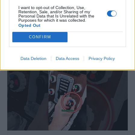
I want to opt-out of Collection, Use,
Retention, Sale, and/or Sharing of my
Personal Data that Is Unrelated with the
Non classé
Purposes for which it was collected.
Opted Out
[Vidéo] Voici Comment On Vit À
L’Intérieur D’Une Maison Voiture
CONFIRM
Auto Pour Vous
8 mai 2026
0
Data Deletion
Data Access
Privacy Policy