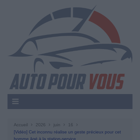
Aller
au
contenu
Accueil
2026
juin
16
[Vidéo] Cet inconnu réalise un geste précieux pour cet
homme âgé à la station-service