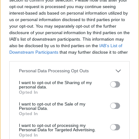
opt-out request is processed you may continue seeing
interest-based ads based on personal information utilized by
us or personal information disclosed to third parties prior to
Non classé
your opt-out. You may separately opt-out of the further
disclosure of your personal information by third parties on the
[Vidéo] Ce chauffeur taxi fait une
IAB’s list of downstream participants. This information may
surprise spéciale aux passagers qui
also be disclosed by us to third parties on the
IAB’s List of
montent dans le véhicule
Downstream Participants
that may further disclose it to other
third parties.
Auto Pour Vous
8 mai 2026
0
Personal Data Processing Opt Outs
I want to opt-out of the Sharing of my
personal data.
Opted In
I want to opt-out of the Sale of my
Personal Data.
Opted In
I want to opt-out of processing my
Personal Data for Targeted Advertising.
Opted In