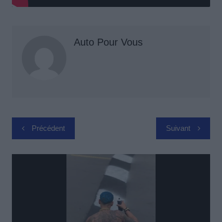
Auto Pour Vous
Navigation
Précédent
Suivant
de
l’article