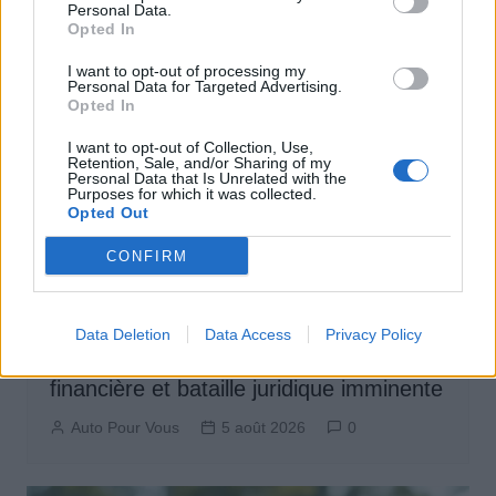
Personal Data.
Opted In
I want to opt-out of processing my
Personal Data for Targeted Advertising.
Opted In
I want to opt-out of Collection, Use,
Retention, Sale, and/or Sharing of my
Personal Data that Is Unrelated with the
Purposes for which it was collected.
Opted Out
CONFIRM
Actus Info
Data Deletion
Data Access
Privacy Policy
Aston Martin au bord du gouffre : crise
financière et bataille juridique imminente
Auto Pour Vous
5 août 2026
0