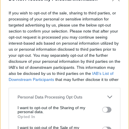
Auto Pour Vous
5 août 2026
0
If you wish to opt-out of the sale, sharing to third parties, or
processing of your personal or sensitive information for
targeted advertising by us, please use the below opt-out
section to confirm your selection. Please note that after your
opt-out request is processed you may continue seeing
interest-based ads based on personal information utilized by
us or personal information disclosed to third parties prior to
your opt-out. You may separately opt-out of the further
disclosure of your personal information by third parties on the
IAB’s list of downstream participants. This information may
also be disclosed by us to third parties on the
IAB’s List of
Downstream Participants
that may further disclose it to other
third parties.
Actus Info
Personal Data Processing Opt Outs
Pourquoi le bouton start/stop disparaît
I want to opt-out of the Sharing of my
des voitures électriques
personal data.
Opted In
Auto Pour Vous
5 août 2026
0
I want to opt-out of the Sale of my