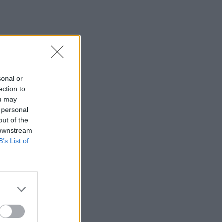
sonal or
ection to
ou may
 personal
out of the
 downstream
B’s List of