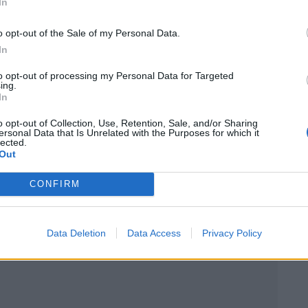
In
Motorcars organise également une vente en ligne du
0 véhicules y seront proposés, couvrant plus de 125
o opt-out of the Sale of my Personal Data.
In
 prix de réserve, ce qui permet à un large public
to opt-out of processing my Personal Data for Targeted
ing.
lection inclut aussi bien des prototypes de course,
In
, comme une table basse réalisée à partir d’un moteur
o opt-out of Collection, Use, Retention, Sale, and/or Sharing
ersonal Data that Is Unrelated with the Purposes for which it
os.
lected.
Out
CONFIRM
 Vous
Data Deletion
Data Access
Privacy Policy