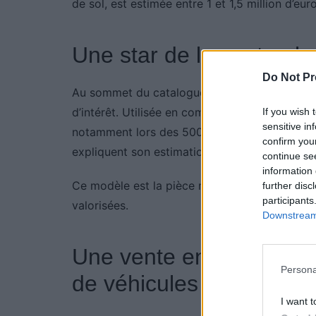
de sol, est estimée entre 1 et 1,5 million d’euro
Une star de la vente : l
Do Not Pr
Au sommet du catalogue, une Porsche 906 Car
d’intérêt. Utilisée en compétition dans les a
If you wish 
sensitive in
notamment lors des 500 km d’Imola en 1968. S
confirm you
expliquent son estimation entre 1,8 et 2,2 mill
continue se
information 
Ce modèle est la pièce maîtresse de la vente,
further disc
participants
valorisées.
Downstream 
Une vente en ligne pour
Persona
de véhicules
I want t