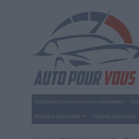
Aller
au
contenu
Inscription pour recevoir nos newsletters
Act
Boutique Automobile
Leasing Automobile
Sécurité Automobile