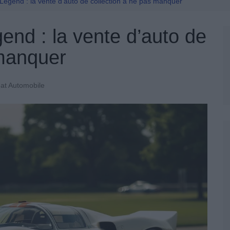
Permis De Conduire
Legend : la vente d’auto de collection à ne pas manquer
end : la vente d’auto de
 manquer
at Automobile