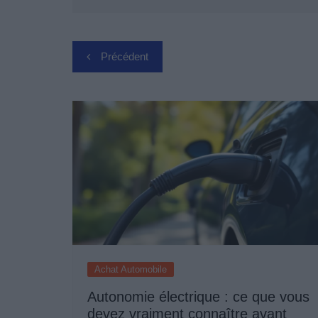
Navigation
Précédent
de
l’article
Achat Automobile
Autonomie électrique : ce que vous
devez vraiment connaître avant