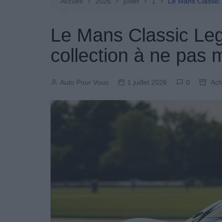
Entretien Automobile
Accueil
2026
juillet
1
Le Mans Classic 
Pièces Détachées
Le Mans Classic Leg
Produits Boutique
collection à ne pas
Auto Pour Vous
1 juillet 2026
0
Ach