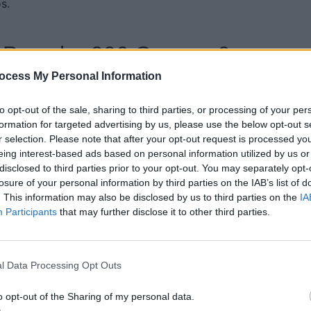
s.
a Porsche 906 Carrera 6
ocess My Personal Information
rera 6 de 1967, en état d’origine, suscite beaucoup
nnées 1960 et 1970, elle a accumulé plusieurs podiums,
to opt-out of the sale, sharing to third parties, or processing of your per
formation for targeted advertising by us, please use the below opt-out s
on historique et sa présentation exceptionnelle
r selection. Please note that after your opt-out request is processed y
ions d’euros.
eing interest-based ads based on personal information utilized by us or
disclosed to third parties prior to your opt-out. You may separately opt-
 dépassant largement d’autres voitures déjà très
losure of your personal information by third parties on the IAB’s list of
. This information may also be disclosed by us to third parties on the
IA
Participants
that may further disclose it to other third parties.
 une plus grande diversité
l Data Processing Opt Outs
o opt-out of the Sharing of my personal data.