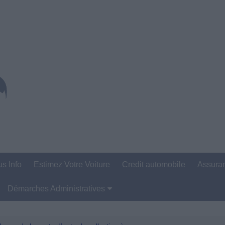
us Info
Estimez Votre Voiture
Credit automobile
Assura
Démarches Administratives
Carte Grise