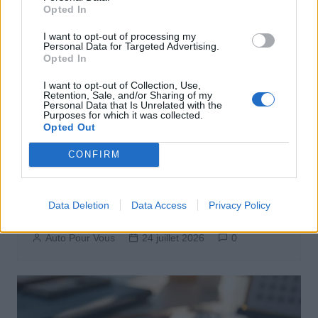
Opted In
I want to opt-out of processing my
Personal Data for Targeted Advertising.
Opted In
I want to opt-out of Collection, Use,
Retention, Sale, and/or Sharing of my
Personal Data that Is Unrelated with the
Purposes for which it was collected.
Opted Out
CONFIRM
Leasing Automobile
Le vrai coût de la Citroën ë-C3 en
Data Deletion
Data Access
Privacy Policy
leasing social dévoilé
Auto Pour Vous
24 juillet 2026
0