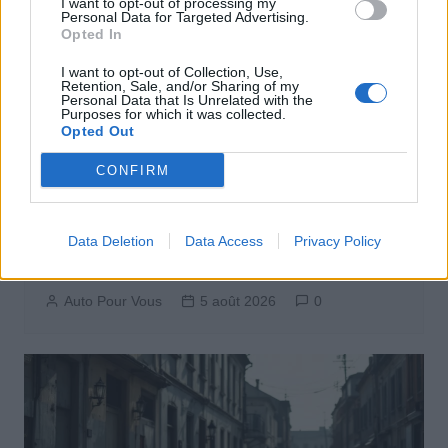
I want to opt-out of processing my
Personal Data for Targeted Advertising.
Opted In
I want to opt-out of Collection, Use,
Retention, Sale, and/or Sharing of my
Personal Data that Is Unrelated with the
Purposes for which it was collected.
Opted Out
CONFIRM
Actus Info
Pourquoi le bouton start/stop disparaît
Data Deletion
Data Access
Privacy Policy
des voitures électriques
Auto Pour Vous
5 août 2026
0