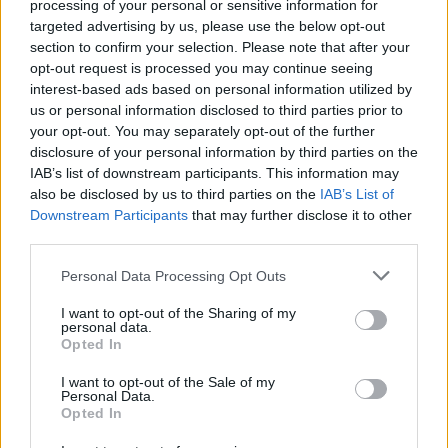
processing of your personal or sensitive information for
targeted advertising by us, please use the below opt-out
section to confirm your selection. Please note that after your
opt-out request is processed you may continue seeing
interest-based ads based on personal information utilized by
us or personal information disclosed to third parties prior to
your opt-out. You may separately opt-out of the further
disclosure of your personal information by third parties on the
IAB’s list of downstream participants. This information may
also be disclosed by us to third parties on the
IAB’s List of
Downstream Participants
that may further disclose it to other
third parties.
Actus Info
Personal Data Processing Opt Outs
Elon Musk nuirait gravement à Tesla
selon une étude européenne
I want to opt-out of the Sharing of my
personal data.
Auto Pour Vous
5 août 2026
0
Opted In
I want to opt-out of the Sale of my
Personal Data.
Opted In