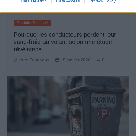
Data Deletion
Data Access
Privacy Policy
Produits Boutique
Pourquoi les conducteurs perdent leur
sang-froid au volant selon une étude
révélatrice
Auto Pour Vous
15 janvier 2026
0