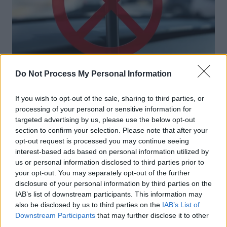
Do Not Process My Personal Information
Produits Boutique
Vapoter en voiture avec des enfants
If you wish to opt-out of the sale, sharing to third parties, or
bientôt interdit en Angleterre
processing of your personal or sensitive information for
targeted advertising by us, please use the below opt-out
Auto Pour Vous
18 février 2026
0
section to confirm your selection. Please note that after your
opt-out request is processed you may continue seeing
interest-based ads based on personal information utilized by
us or personal information disclosed to third parties prior to
your opt-out. You may separately opt-out of the further
disclosure of your personal information by third parties on the
IAB’s list of downstream participants. This information may
also be disclosed by us to third parties on the
IAB’s List of
Downstream Participants
that may further disclose it to other
third parties.