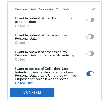
Personal Data Processing Opt Outs
I want to opt-out of the Sharing of my
personal data.
Opted In
Produits Boutique
I want to opt-out of the Sale of my
Audi RS3 à 304 km/h : un conducteur
Personal Data.
défie la route grecque
Opted In
Auto Pour Vous
20 janvier 2026
0
I want to opt-out of processing my
Personal Data for Targeted Advertising.
Opted In
I want to opt-out of Collection, Use,
Retention, Sale, and/or Sharing of my
Personal Data that Is Unrelated with the
Purposes for which it was collected.
Opted Out
CONFIRM