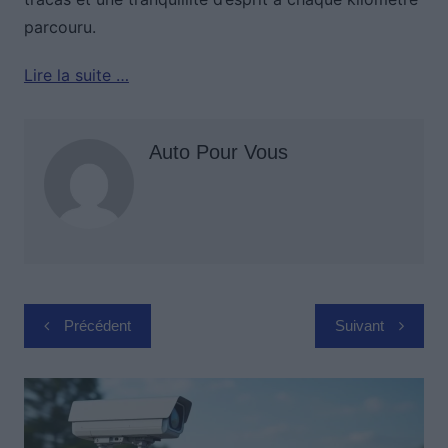
parcouru.
Lire la suite …
Auto Pour Vous
Navigation
Précédent
Suivant
de
l’article