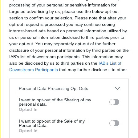
processing of your personal or sensitive information for
targeted advertising by us, please use the below opt-out
section to confirm your selection. Please note that after your
opt-out request is processed you may continue seeing
interest-based ads based on personal information utilized by
us or personal information disclosed to third parties prior to
your opt-out. You may separately opt-out of the further
disclosure of your personal information by third parties on the
Produits Boutique
IAB’s list of downstream participants. This information may
Audi RS3 à 304 km/h : un conducteur
also be disclosed by us to third parties on the
IAB’s List of
défie la route grecque
Downstream Participants
that may further disclose it to other
third parties.
Auto Pour Vous
20 janvier 2026
0
Personal Data Processing Opt Outs
I want to opt-out of the Sharing of my
personal data.
Opted In
I want to opt-out of the Sale of my
Personal Data.
Opted In