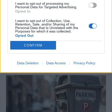
I want to opt-out of processing my
Personal Data for Targeted Advertising.
Opted In
I want to opt-out of Collection, Use,
Retention, Sale, and/or Sharing of my
Personal Data that Is Unrelated with the
Purposes for which it was collected.
Produits Boutique
Opted Out
Pourquoi les conducteurs perdent leur
CONFIRM
sang-froid au volant selon une étude
révélatrice
Auto Pour Vous
15 janvier 2026
0
Data Deletion
Data Access
Privacy Policy