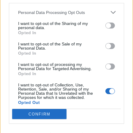
third parties.
Personal Data Processing Opt Outs
I want to opt-out of the Sharing of my
personal data.
Opted In
Produits Boutique
I want to opt-out of the Sale of my
Audi RS3 à 304 km/h : un conducteur
Personal Data.
Opted In
défie la route grecque
I want to opt-out of processing my
Auto Pour Vous
20 janvier 2026
0
Personal Data for Targeted Advertising.
Opted In
I want to opt-out of Collection, Use,
Retention, Sale, and/or Sharing of my
Personal Data that Is Unrelated with the
Purposes for which it was collected.
Opted Out
CONFIRM