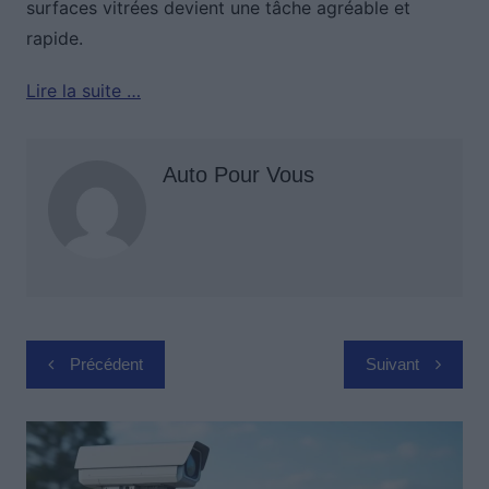
surfaces vitrées devient une tâche agréable et
rapide.
Lire la suite …
Auto Pour Vous
Navigation
Précédent
Suivant
de
l’article