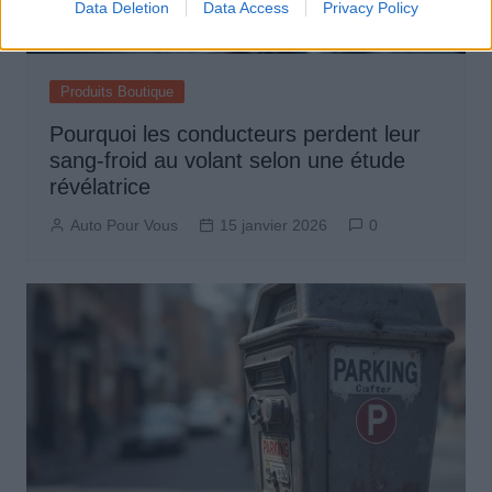
Data Deletion
Data Access
Privacy Policy
Produits Boutique
Pourquoi les conducteurs perdent leur
sang-froid au volant selon une étude
révélatrice
Auto Pour Vous
15 janvier 2026
0