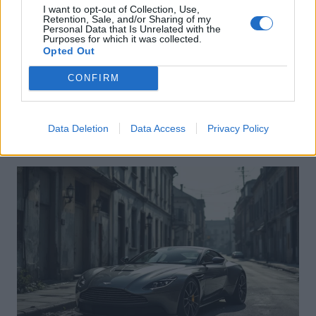
I want to opt-out of Collection, Use,
Retention, Sale, and/or Sharing of my
Personal Data that Is Unrelated with the
Purposes for which it was collected.
Opted Out
Actus Info
CONFIRM
Pourquoi le bouton start/stop disparaît
des voitures électriques
Data Deletion
Data Access
Privacy Policy
Auto Pour Vous
5 août 2026
0