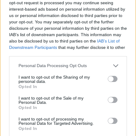
opt-out request is processed you may continue seeing
interest-based ads based on personal information utilized by
us or personal information disclosed to third parties prior to
your opt-out. You may separately opt-out of the further
disclosure of your personal information by third parties on the
IAB’s list of downstream participants. This information may
Actus Info
also be disclosed by us to third parties on the
IAB’s List of
Downstream Participants
that may further disclose it to other
Elon Musk nuirait gravement à Tesla
third parties.
selon une étude européenne
Personal Data Processing Opt Outs
Auto Pour Vous
5 août 2026
0
I want to opt-out of the Sharing of my
personal data.
Opted In
I want to opt-out of the Sale of my
Personal Data.
Opted In
I want to opt-out of processing my
Personal Data for Targeted Advertising.
Opted In