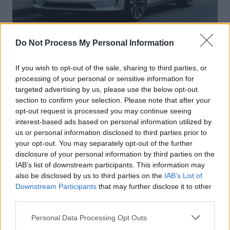
Do Not Process My Personal Information
Actus Info
Elon Musk nuirait gravement à Tesla
If you wish to opt-out of the sale, sharing to third parties, or
selon une étude européenne
processing of your personal or sensitive information for
targeted advertising by us, please use the below opt-out
Auto Pour Vous
5 août 2026
0
section to confirm your selection. Please note that after your
opt-out request is processed you may continue seeing
interest-based ads based on personal information utilized by
us or personal information disclosed to third parties prior to
your opt-out. You may separately opt-out of the further
disclosure of your personal information by third parties on the
IAB’s list of downstream participants. This information may
also be disclosed by us to third parties on the
IAB’s List of
Downstream Participants
that may further disclose it to other
third parties.
Personal Data Processing Opt Outs