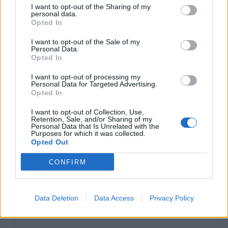
I want to opt-out of the Sharing of my
personal data.
Opted In
Actus Info
I want to opt-out of the Sale of my
Pourquoi le bouton start/stop disparaît
Personal Data.
des voitures électriques
Opted In
Auto Pour Vous
5 août 2026
0
I want to opt-out of processing my
Personal Data for Targeted Advertising.
Opted In
I want to opt-out of Collection, Use,
Retention, Sale, and/or Sharing of my
Personal Data that Is Unrelated with the
Purposes for which it was collected.
Opted Out
CONFIRM
Data Deletion
Data Access
Privacy Policy