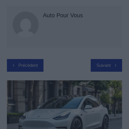
Auto Pour Vous
Navigation
Précédent
Suivant
de
l’article