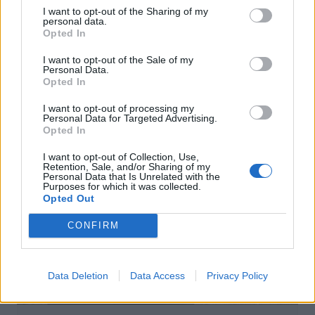
I want to opt-out of the Sharing of my
personal data.
Opted In
Actus Info
I want to opt-out of the Sale of my
Pourquoi le bouton start/stop disparaît
Personal Data.
Opted In
des voitures électriques
I want to opt-out of processing my
Auto Pour Vous
5 août 2026
0
Personal Data for Targeted Advertising.
Opted In
I want to opt-out of Collection, Use,
Retention, Sale, and/or Sharing of my
Personal Data that Is Unrelated with the
Purposes for which it was collected.
Opted Out
CONFIRM
Data Deletion
Data Access
Privacy Policy