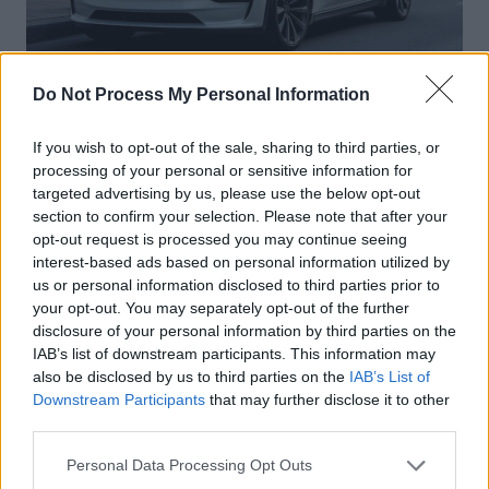
Do Not Process My Personal Information
Actus Info
Elon Musk nuirait gravement à Tesla
If you wish to opt-out of the sale, sharing to third parties, or
selon une étude européenne
processing of your personal or sensitive information for
targeted advertising by us, please use the below opt-out
Auto Pour Vous
5 août 2026
0
section to confirm your selection. Please note that after your
opt-out request is processed you may continue seeing
interest-based ads based on personal information utilized by
us or personal information disclosed to third parties prior to
your opt-out. You may separately opt-out of the further
disclosure of your personal information by third parties on the
IAB’s list of downstream participants. This information may
also be disclosed by us to third parties on the
IAB’s List of
Downstream Participants
that may further disclose it to other
third parties.
Personal Data Processing Opt Outs