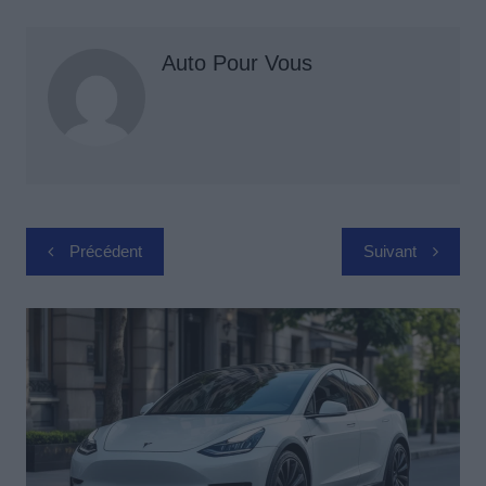
Auto Pour Vous
Navigation
Précédent
Suivant
de
l’article