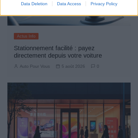
Data Deletion
Data Access
Privacy Policy
Actus Info
Stationnement facilité : payez
directement depuis votre voiture
Auto Pour Vous
5 août 2026
0