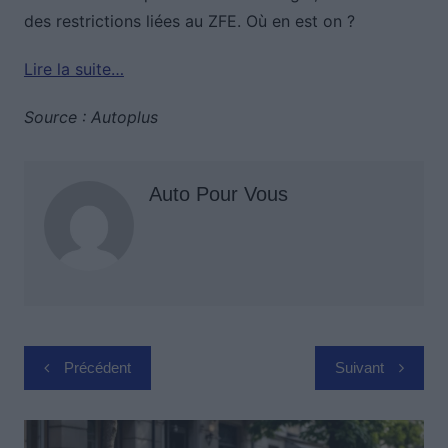
des restrictions liées au ZFE. Où en est on ?
Lire la suite…
Source : Autoplus
Auto Pour Vous
Navigation
Précédent
Suivant
de
l’article