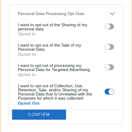
third parties.
Personal Data Processing Opt Outs
I want to opt-out of the Sharing of my
personal data.
Opted In
I want to opt-out of the Sale of my
Actus Info
Personal Data.
Opted In
Aston Martin au bord du gouffre : crise
financière et bataille juridique imminente
I want to opt-out of processing my
Personal Data for Targeted Advertising.
Opted In
Auto Pour Vous
5 août 2026
0
I want to opt-out of Collection, Use,
Retention, Sale, and/or Sharing of my
Personal Data that Is Unrelated with the
Purposes for which it was collected.
Opted Out
CONFIRM