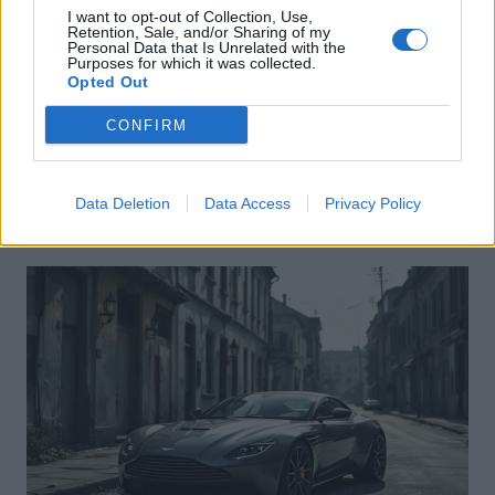
I want to opt-out of Collection, Use,
Retention, Sale, and/or Sharing of my
Personal Data that Is Unrelated with the
Purposes for which it was collected.
Opted Out
Actus Info
CONFIRM
Pourquoi le bouton start/stop disparaît
des voitures électriques
Data Deletion
Data Access
Privacy Policy
Auto Pour Vous
5 août 2026
0