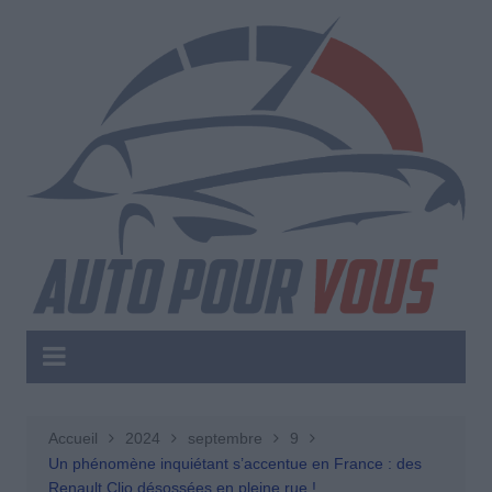
Aller
au
contenu
Accueil
2024
septembre
9
Un phénomène inquiétant s’accentue en France : des
Renault Clio désossées en pleine rue !