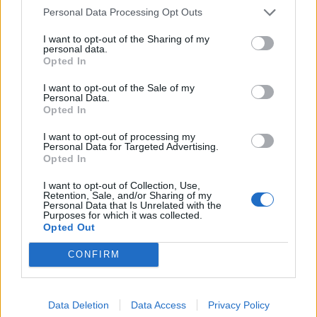
Personal Data Processing Opt Outs
I want to opt-out of the Sharing of my
personal data.
Opted In
I want to opt-out of the Sale of my
Personal Data.
Opted In
Actus Info
Sécurité Automobile
I want to opt-out of processing my
Pneus toutes saisons M+S : ils seront
Personal Data for Targeted Advertising.
Opted In
interdits prochainement
I want to opt-out of Collection, Use,
Auto Pour Vous
9 septembre 2024
0
Retention, Sale, and/or Sharing of my
Personal Data that Is Unrelated with the
Purposes for which it was collected.
Opted Out
CONFIRM
Data Deletion
Data Access
Privacy Policy