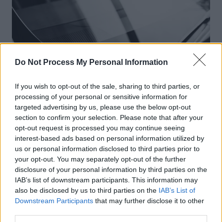
Do Not Process My Personal Information
If you wish to opt-out of the sale, sharing to third parties, or
processing of your personal or sensitive information for
Actus Info
Non classé
targeted advertising by us, please use the below opt-out
section to confirm your selection. Please note that after your
Comment garder un pare-brise toujours
opt-out request is processed you may continue seeing
propre ?
interest-based ads based on personal information utilized by
us or personal information disclosed to third parties prior to
Auto Pour Vous
9 septembre 2024
0
your opt-out. You may separately opt-out of the further
disclosure of your personal information by third parties on the
IAB’s list of downstream participants. This information may
also be disclosed by us to third parties on the
IAB’s List of
Downstream Participants
that may further disclose it to other
third parties.