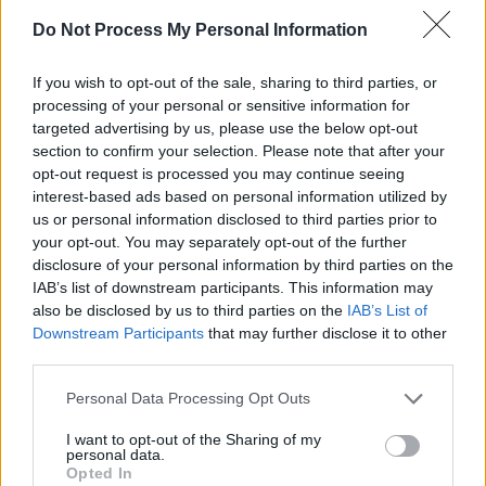
Do Not Process My Personal Information
Auto Pour Vous
5 août 2026
0
If you wish to opt-out of the sale, sharing to third parties, or
processing of your personal or sensitive information for
targeted advertising by us, please use the below opt-out
section to confirm your selection. Please note that after your
opt-out request is processed you may continue seeing
interest-based ads based on personal information utilized by
us or personal information disclosed to third parties prior to
your opt-out. You may separately opt-out of the further
disclosure of your personal information by third parties on the
IAB’s list of downstream participants. This information may
also be disclosed by us to third parties on the
IAB’s List of
Downstream Participants
that may further disclose it to other
third parties.
Démarches Administratives
Personal Data Processing Opt Outs
Plus de la moitié des voitures neuves
taxées en France en 2026
I want to opt-out of the Sharing of my
personal data.
Opted In
Auto Pour Vous
5 août 2026
0