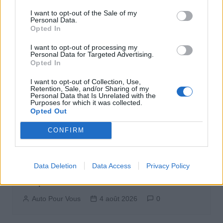
I want to opt-out of the Sale of my
Personal Data.
Opted In
I want to opt-out of processing my
Personal Data for Targeted Advertising.
Opted In
I want to opt-out of Collection, Use,
Retention, Sale, and/or Sharing of my
Personal Data that Is Unrelated with the
Purposes for which it was collected.
Opted Out
CONFIRM
Sécurité Automobile
Data Deletion
Data Access
Privacy Policy
Catalogne lance un radar IA qui traque
téléphone et ceinture en conduisant
Auto Pour Vous
4 août 2026
0