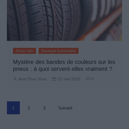
Actus Info
Boutique Automobile
Mystère des bandes de couleurs sur les
pneus : à quoi servent-elles vraiment ?
Auto Pour Vous
22 mai 2025
0
Pagination
1
2
3
Suivant
des
publications