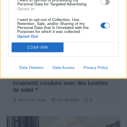
I want to opt-out of processing my
Personal Data for Targeted Advertising.
Opted In
I want to opt-out of Collection, Use,
Retention, Sale, and/or Sharing of my
Personal Data that Is Unrelated with the
Purposes for which it was collected.
Opted Out
CONFIRM
Actus Info
Data Deletion
Data Access
Privacy Policy
Le Code de la route est clair : peut-on
(vraiment) conduire avec des lunettes
de soleil ?
Auto Pour Vous
23 mai 2025
0