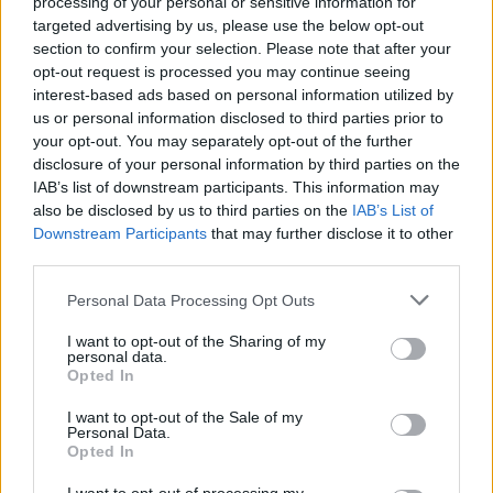
processing of your personal or sensitive information for
targeted advertising by us, please use the below opt-out
section to confirm your selection. Please note that after your
opt-out request is processed you may continue seeing
interest-based ads based on personal information utilized by
us or personal information disclosed to third parties prior to
your opt-out. You may separately opt-out of the further
disclosure of your personal information by third parties on the
IAB’s list of downstream participants. This information may
also be disclosed by us to third parties on the
IAB’s List of
Downstream Participants
that may further disclose it to other
third parties.
Actus Info
Produits Boutique
Personal Data Processing Opt Outs
Badge télépéage : quelle est la
I want to opt-out of the Sharing of my
meilleure offre pour l’été 2025 ?
personal data.
Opted In
Auto Pour Vous
23 mai 2025
0
I want to opt-out of the Sale of my
Personal Data.
Opted In