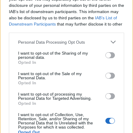
disclosure of your personal information by third parties on the
IAB’s list of downstream participants. This information may
also be disclosed by us to third parties on the
IAB’s List of
Downstream Participants
that may further disclose it to other
third parties.
Personal Data Processing Opt Outs
I want to opt-out of the Sharing of my
personal data.
Opted In
I want to opt-out of the Sale of my
Personal Data.
Opted In
Sécurité Automobile
I want to opt-out of processing my
Personal Data for Targeted Advertising.
Fatigue au volant : un conducteur
Opted In
bloqué sur la voie ferrée après une
sortie de route dramatique
I want to opt-out of Collection, Use,
Retention, Sale, and/or Sharing of my
Personal Data that Is Unrelated with the
Auto Pour Vous
4 août 2026
0
Purposes for which it was collected.
Opted Out