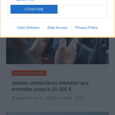
CONFIRM
Data Deletion
Data Access
Privacy Policy
Sécurité Automobile
Jeunes conducteurs Attention aux
amendes jusqu’à 15 000 €
Auto Pour Vous
3 août 2026
0