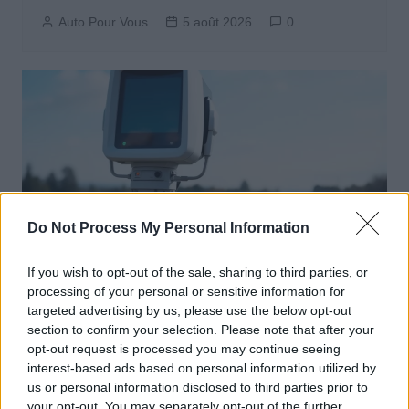
Auto Pour Vous
5 août 2026
0
Do Not Process My Personal Information
If you wish to opt-out of the sale, sharing to third parties, or
processing of your personal or sensitive information for
Sécurité Automobile
targeted advertising by us, please use the below opt-out
section to confirm your selection. Please note that after your
Catalogne lance un radar IA qui traque
opt-out request is processed you may continue seeing
téléphone et ceinture en conduisant
interest-based ads based on personal information utilized by
us or personal information disclosed to third parties prior to
Auto Pour Vous
4 août 2026
0
your opt-out. You may separately opt-out of the further