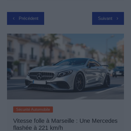
Navigation
Précédent
Suivant
de
l’article
Sécurité Automobile
Vitesse folle à Marseille : Une Mercedes
flashée à 221 km/h