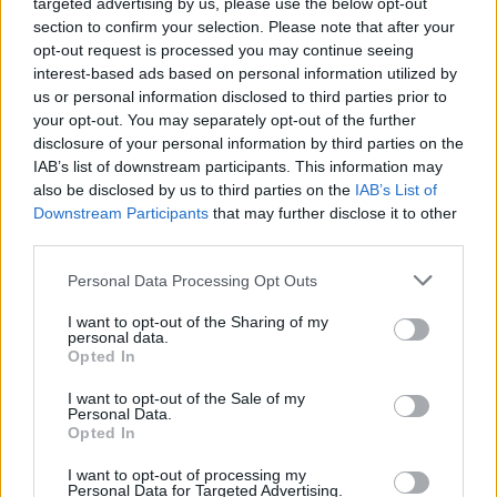
targeted advertising by us, please use the below opt-out
section to confirm your selection. Please note that after your
opt-out request is processed you may continue seeing
interest-based ads based on personal information utilized by
us or personal information disclosed to third parties prior to
your opt-out. You may separately opt-out of the further
disclosure of your personal information by third parties on the
IAB’s list of downstream participants. This information may
also be disclosed by us to third parties on the
IAB’s List of
Downstream Participants
that may further disclose it to other
Actus Info
third parties.
Elon Musk nuirait gravement à Tesla
Personal Data Processing Opt Outs
selon une étude européenne
I want to opt-out of the Sharing of my
Auto Pour Vous
5 août 2026
0
personal data.
Opted In
I want to opt-out of the Sale of my
Personal Data.
Opted In
I want to opt-out of processing my
Personal Data for Targeted Advertising.