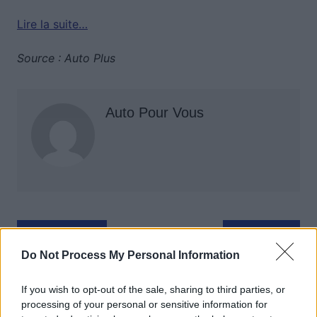
Lire la suite…
Source : Auto Plus
Auto Pour Vous
Navigation
Précédent
Suivant
de
Do Not Process My Personal Information
l’article
If you wish to opt-out of the sale, sharing to third parties, or
processing of your personal or sensitive information for