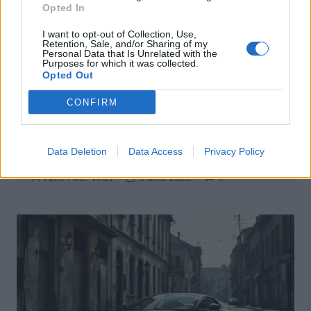
Opted In
I want to opt-out of Collection, Use,
Retention, Sale, and/or Sharing of my
Personal Data that Is Unrelated with the
Purposes for which it was collected.
Opted Out
CONFIRM
Actus Info
Pourquoi le bouton start/stop disparaît
Data Deletion
Data Access
Privacy Policy
des voitures électriques
Auto Pour Vous
5 août 2026
0