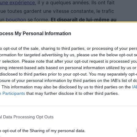
une expérience
, il y a quelques années. Ils ont fait
ue toutes gardent une vitesse constante, le trafic
 un
bouchon
se forme.
Et disparaît de lui-même au
ession de s’être retrouvé à l’arrêt pour aucune raison.
ocess My Personal Information
ntômes ne sont dus qu’à des comportements
to opt-out of the sale, sharing to third parties, or processing of your per
ion et un bon respect des distances de
formation for targeted advertising by us, please use the below opt-out s
 phénomène.
r selection. Please note that after your opt-out request is processed y
eing interest-based ads based on personal information utilized by us or
disclosed to third parties prior to your opt-out. You may separately opt-
losure of your personal information by third parties on the IAB’s list of
. This information may also be disclosed by us to third parties on the
IA
Participants
that may further disclose it to other third parties.
 Vous
l Data Processing Opt Outs
o opt-out of the Sharing of my personal data.