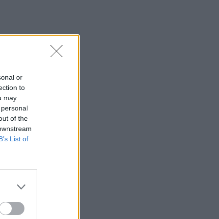
sonal or
ection to
ou may
 personal
out of the
 downstream
B’s List of