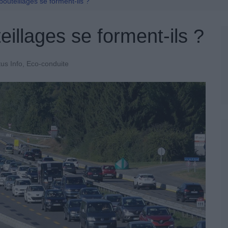
Permis De Conduire
outeillages se forment-ils ?
illages se forment-ils ?
us Info
,
Eco-conduite