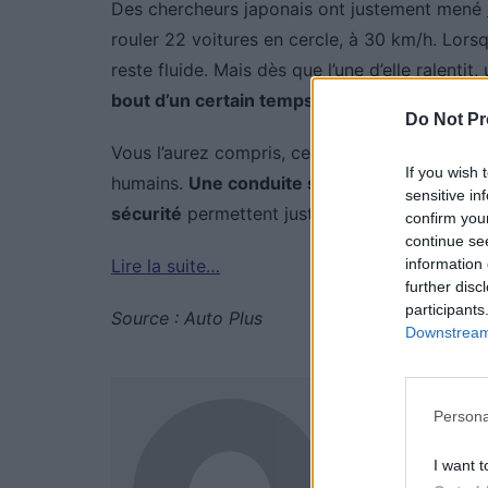
Des chercheurs japonais ont justement mené
rouler 22 voitures en cercle, à 30 km/h. Lorsq
reste fluide. Mais dès que l’une d’elle ralentit,
bout d’un certain temps,
donnant alors l’impr
Do Not Pr
Vous l’aurez compris, ces embouteillages fa
If you wish 
humains.
Une conduite souple, de l’anticipat
sensitive in
sécurité
permettent justement de limiter ce
confirm you
continue se
information 
Lire la suite…
further disc
participants
Source : Auto Plus
Downstream 
Auto Pour
Persona
I want t