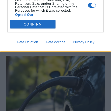
I want to opt-out of Collection, Use,
Retention, Sale, and/or Sharing of my
Personal Data that Is Unrelated with the
Purposes for which it was collected.
Opted Out
Actus Info
CONFIRM
Elon Musk nuirait gravement à Tesla
selon une étude européenne
Data Deletion
Data Access
Privacy Policy
Auto Pour Vous
5 août 2026
0