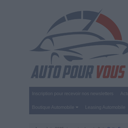
Aller
au
contenu
Inscription pour recevoir nos newsletters
Act
Boutique Automobile
Leasing Automobile
Sécurité Automobile