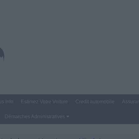
us Info
Estimez Votre Voiture
Credit automobile
Assura
Démarches Administratives
Carte Grise