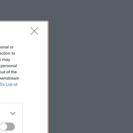
sonal or
ection to
ou may
 personal
out of the
 downstream
B’s List of