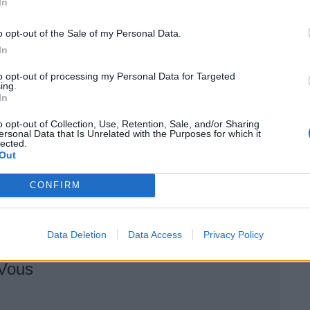
In
o opt-out of the Sale of my Personal Data.
 à
l’achat d’une voiture compacte neuve
pour le
In
 la logique n’est pas la même
.
« Si vous devez
to opt-out of processing my Personal Data for Targeted
as vous le permettre »
, explique ainsi un habitué des
ing.
In
 pierre près du phare conducteur a été signalé sur
 aussi chère soit-elle, n’échappe à la réalité de la
o opt-out of Collection, Use, Retention, Sale, and/or Sharing
ersonal Data that Is Unrelated with the Purposes for which it
lected.
Out
CONFIRM
Data Deletion
Data Access
Privacy Policy
 Vous