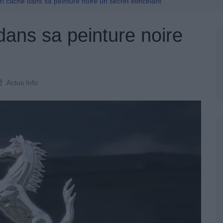
Permis De Conduire
ri cache dans sa peinture noire un secret étincelant
dans sa peinture noire
Actus Info