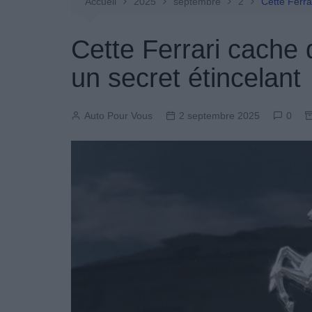
Entretien Automobile
Accueil
2025
septembre
2
Cette Ferra
Pièces Détachées
Cette Ferrari cache 
Produits Boutique
un secret étincelant
Auto Pour Vous
2 septembre 2025
0