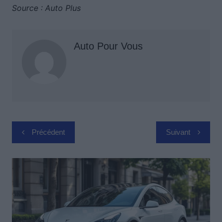
Source : Auto Plus
Auto Pour Vous
Navigation
Précédent
Suivant
de
l’article