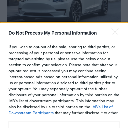
Do Not Process My Personal Information
Actus Info
If you wish to opt-out of the sale, sharing to third parties, or
Elon Musk nuirait gravement à Tesla
processing of your personal or sensitive information for
selon une étude européenne
targeted advertising by us, please use the below opt-out
section to confirm your selection. Please note that after your
Auto Pour Vous
5 août 2026
0
opt-out request is processed you may continue seeing
interest-based ads based on personal information utilized by
us or personal information disclosed to third parties prior to
your opt-out. You may separately opt-out of the further
disclosure of your personal information by third parties on the
IAB’s list of downstream participants. This information may
also be disclosed by us to third parties on the
IAB’s List of
Downstream Participants
that may further disclose it to other
third parties.