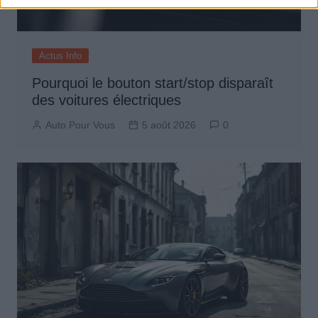
Actus Info
Pourquoi le bouton start/stop disparaît
des voitures électriques
Auto Pour Vous
5 août 2026
0