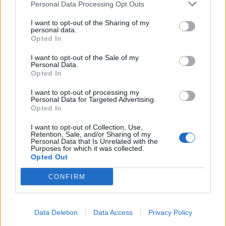
Personal Data Processing Opt Outs
I want to opt-out of the Sharing of my
personal data.
Opted In
Achat Automobile
I want to opt-out of the Sale of my
Personal Data.
Autonomie électrique : ce que vous
Opted In
devez vraiment connaître avant
d’acheter
I want to opt-out of processing my
Personal Data for Targeted Advertising.
Opted In
Auto Pour Vous
5 août 2026
0
I want to opt-out of Collection, Use,
Retention, Sale, and/or Sharing of my
Personal Data that Is Unrelated with the
Purposes for which it was collected.
Opted Out
CONFIRM
Data Deletion
Data Access
Privacy Policy