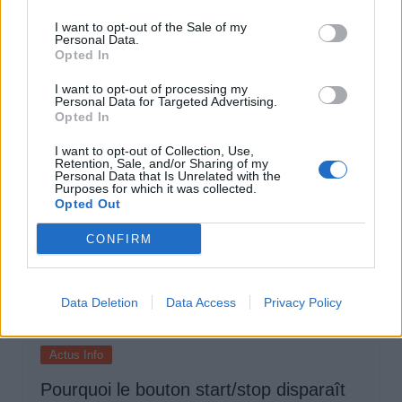
Elon Musk nuirait gravement à Tesla
I want to opt-out of the Sale of my
Personal Data.
selon une étude européenne
Opted In
Auto Pour Vous
5 août 2026
0
I want to opt-out of processing my
Personal Data for Targeted Advertising.
Opted In
I want to opt-out of Collection, Use,
Retention, Sale, and/or Sharing of my
Personal Data that Is Unrelated with the
Purposes for which it was collected.
Opted Out
CONFIRM
Data Deletion
Data Access
Privacy Policy
Actus Info
Pourquoi le bouton start/stop disparaît