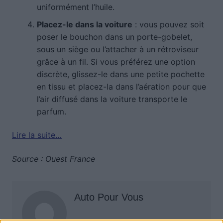
uniformément l’huile.
Placez-le dans la voiture
: vous pouvez soit
poser le bouchon dans un porte-gobelet,
sous un siège ou l’attacher à un rétroviseur
grâce à un fil. Si vous préférez une option
discrète, glissez-le dans une petite pochette
en tissu et placez-la dans l’aération pour que
l’air diffusé dans la voiture transporte le
parfum.
Lire la suite…
Source : Ouest France
Auto Pour Vous