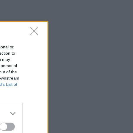
sonal or
ection to
ou may
 personal
out of the
 downstream
B’s List of