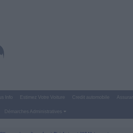
us Info
Estimez Votre Voiture
Credit automobile
Assura
Démarches Administratives
Carte Grise