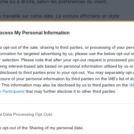
e ou à droite, selon les préférences du client.
 travaillé sur cette idée. La voiture affichera un style
vec des éléments modernes. La connexion entre le
ée, avec un habitacle plus épuré, peu numérique.
ocess My Personal Information
to opt-out of the sale, sharing to third parties, or processing of your per
is puissant
formation for targeted advertising by us, please use the below opt-out s
r selection. Please note that after your opt-out request is processed y
eing interest-based ads based on personal information utilized by us or
6 atmosphérique de la première génération. La
disclosed to third parties prior to your opt-out. You may separately opt-
uée, mais JAS Motorsport travaille à l’optimiser. La
losure of your personal information by third parties on the IAB’s list of
. This information may also be disclosed by us to third parties on the
IA
nte que l’originale, notamment grâce à des réglages
Participants
that may further disclose it to other third parties.
canique à 6 rapports, un choix qui ravira les amateurs
l Data Processing Opt Outs
o opt-out of the Sharing of my personal data.
 Vous