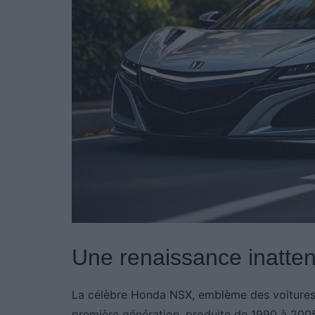
Une renaissance inatte
La célèbre Honda NSX, emblème des voitures d
première génération, produite de 1990 à 2005