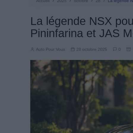
Entretien Automobile
Accueil
2025
octobre
28
La légende NS
Pièces Détachées
La légende NSX pour
Produits Boutique
Pininfarina et JAS M
Auto Pour Vous
28 octobre 2025
0