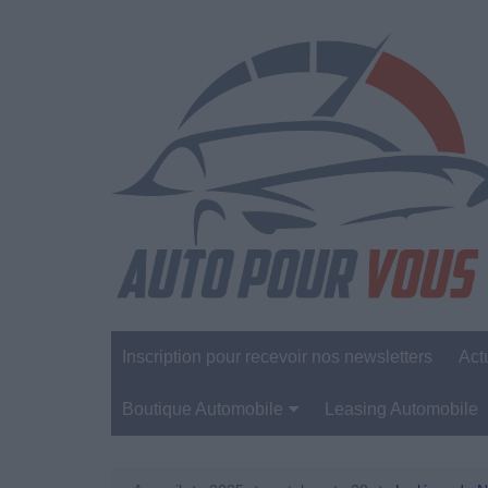
Aller
au
contenu
Inscription pour recevoir nos newsletters
Act
Boutique Automobile
Leasing Automobile
Sécurité Automobile