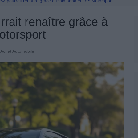
Permis De Conduire
X pourrait renaître grâce à Pininfarina et JAS Motorsport
rait renaître grâce à
otorsport
Achat Automobile