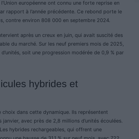
 l’Union européenne ont connu une forte reprise en
r rapport à l’année précédente. Ce rebond porte le
ois, contre environ 808 000 en septembre 2024.
ervient après un creux en juin, qui avait suscité des
able du marché. Sur les neuf premiers mois de 2025,
ns d’unités, soit une progression modérée de 0,9 % par
cules hybrides et
 choix dans cette dynamique. Ils représentent
anvier, avec près de 2,8 millions d’unités écoulées.
 Les hybrides rechargeables, qui offrent une
onnu une hausse de 31,1 % sur neuf mois, avec 722