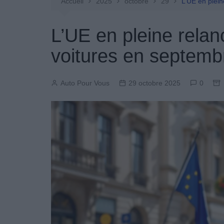
Entretien Automobile
Accueil
2025
octobre
29
L’UE en plei
Pièces Détachées
L’UE en pleine rela
Produits Boutique
voitures en septemb
Auto Pour Vous
29 octobre 2025
0