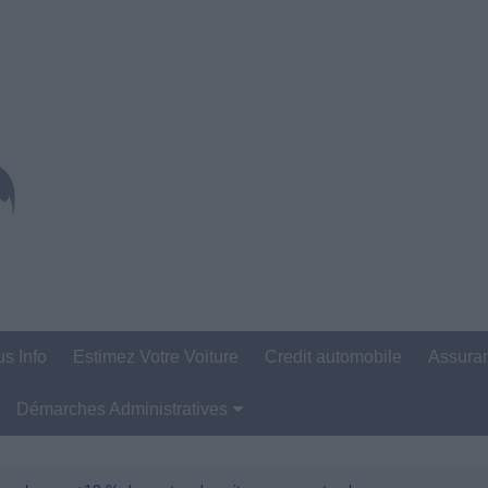
us Info
Estimez Votre Voiture
Credit automobile
Assura
Démarches Administratives
Carte Grise