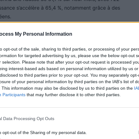
issance s’accélère à 65,4 %, notamment grâce à des
éens.
ur progression, mais restent encore en deçà des
ocess My Personal Information
 émission. Depuis le début de l’année, 1,3 million de
e qui représente 16,1 % du marché, contre 13,1 % un an
to opt-out of the sale, sharing to third parties, or processing of your per
formation for targeted advertising by us, please use the below opt-out s
ues à batteries (BEV) ont augmenté de 20 %, totalisant
r selection. Please note that after your opt-out request is processed y
eing interest-based ads based on personal information utilized by us or
disclosed to third parties prior to your opt-out. You may separately opt-
essence et le diesel, perdent du terrain. Elles ne
losure of your personal information by third parties on the IAB’s list of
. This information may also be disclosed by us to third parties on the
IA
s, contre 46,8 % l’an dernier. Sur neuf mois, les
Participants
that may further disclose it to other third parties.
n 2,2 millions d’unités, tandis que celles de diesel
s. Ces baisses s’expliquent notamment par des taxes
ertains segments, comme les utilitaires, continuent à
l Data Processing Opt Outs
o opt-out of the Sharing of my personal data.