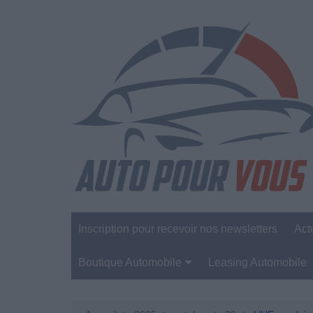
Aller
au
contenu
Inscription pour recevoir nos newsletters
Act
Boutique Automobile
Leasing Automobile
Sécurité Automobile