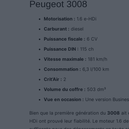
Peugeot 3008
Motorisation :
1.6 e-HDi
Carburant :
diesel
Puissance fiscale :
6 CV
Puissance DIN :
115 ch
Vitesse maximale :
181 km/h
Consommation :
6,3 l/100 km
Crit’Air :
2
Volume du coffre :
503 dm³
Vue en occasion :
Une version Busines
Bien que la première génération du
3008
ait 
HDi ont prouvé leur fiabilité. Le moteur 1.6 d
suffisante pour des dépassements en toute s