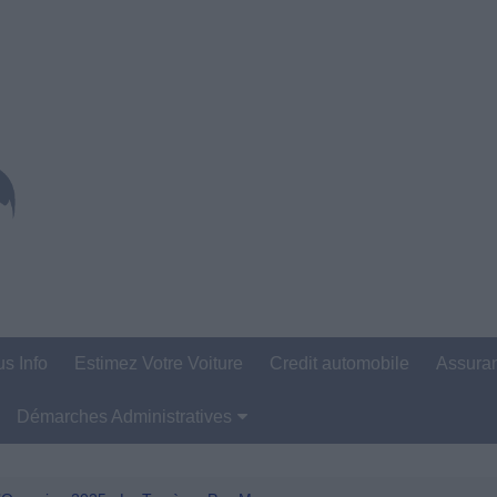
us Info
Estimez Votre Voiture
Credit automobile
Assura
Démarches Administratives
Carte Grise