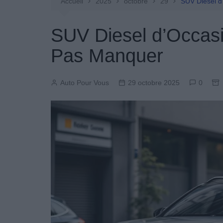
Entretien Automobile
Accueil
2025
octobre
29
SUV Diesel d
Pièces Détachées
SUV Diesel d’Occasi
Produits Boutique
Pas Manquer
Auto Pour Vous
29 octobre 2025
0