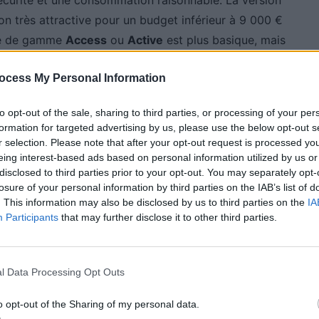
on très attractive pour un budget inférieur à 9 000 €
rée de gamme
Access
ou
Active
est plus basique, mais
émentaire.
ocess My Personal Information
to opt-out of the sale, sharing to third parties, or processing of your per
formation for targeted advertising by us, please use the below opt-out s
r selection. Please note that after your opt-out request is processed y
eing interest-based ads based on personal information utilized by us or
disclosed to third parties prior to your opt-out. You may separately opt-
losure of your personal information by third parties on the IAB’s list of
. This information may also be disclosed by us to third parties on the
IA
Participants
that may further disclose it to other third parties.
l Data Processing Opt Outs
o opt-out of the Sharing of my personal data.