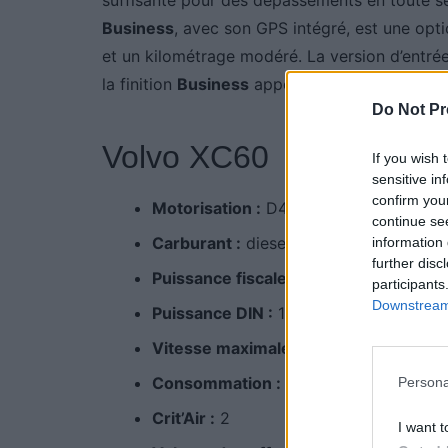
Business
, avec son GPS intégré, est une opti
et un kilométrage modéré. La version d’ent
la finition
Business
apporte un confort suppl
Do Not Pr
Volvo XC60
If you wish 
sensitive in
confirm you
Motorisation :
D4
continue se
Carburant :
diesel
information 
further disc
Puissance fiscale :
9 CV
participants
Downstream 
Puissance DIN :
181 ch
Vitesse maximale :
203 km/h
Consommation :
7,9 l/100 km
Persona
Crit’Air :
2
I want t