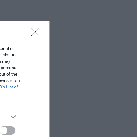
sonal or
ection to
ou may
 personal
out of the
 downstream
B’s List of