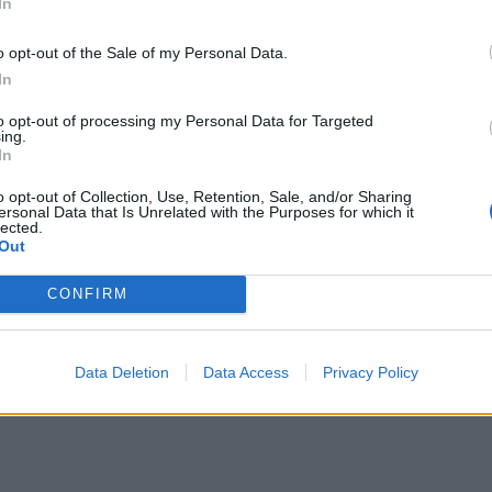
In
e 2014 avec 146 000 km est proposé à 15 000 €.
o opt-out of the Sale of my Personal Data.
In
te aux Audi Q5 ou BMW X3. Il se distingue par un
to opt-out of processing my Personal Data for Targeted
e claire, et des prix souvent plus attractifs en
ing.
In
’équipements, mais la finition
Summum
inclut des
ares bixénon et des vitres arrière teintées, pour un
o opt-out of Collection, Use, Retention, Sale, and/or Sharing
ersonal Data that Is Unrelated with the Purposes for which it
lected.
Out
CONFIRM
Data Deletion
Data Access
Privacy Policy